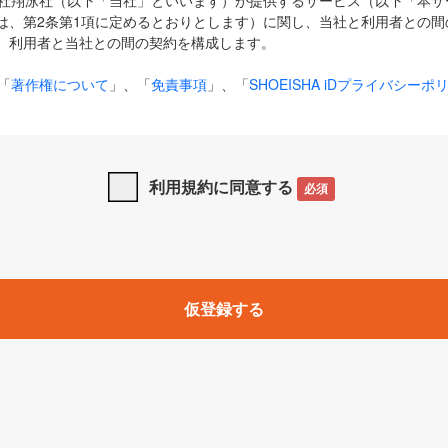
式会社翔泳社（以下「当社」といいます）が提供するサービス（以下「本
は、第2条第1項に定めるとおりとします）に関し、当社と利用者との間
、利用者と当社との間の契約を構成します。
「
著作権について
」、「
免責事項
」、「
SHOEISHA iDプライバシーポ
タの利用について（Cookieポリシー）
」は、本規約の一部を構成する
と、前項に記載する定めその他当社が定める各種規定や説明資料等におけ
優先して適用されるものとします。
利用規約に同意する
必須
下の用語は、本規約上別段の定めがない限り、以下に定める意味を有す
」とは、当社が提供する以下のサービス（名称や内容が変更された場合、
仮登録する
サービスに関連して当社が実施するイベントやキャンペーンをいいます
p」「CodeZine」「MarkeZine」「EnterpriseZine」「ECzine」「Biz/
ductZine」「AIdiver」「SE Event」
A iD」とは、利用者が本サービスを利用するために必要となるアカウントIDを、「
SHA iD及びパスワードを総称したものをそれぞれいい、「
SHOEISHA i