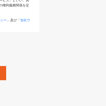
サービス」といい、具
の権利義務関係を定
リシー
」及び「
当社ウ
ものとします。
る内容とが異なる場合
るものとして使用し
変更後のサービスを含
。
Zine」「HRzine」
SHOEISHA iD
Dページ
」とは、専用の