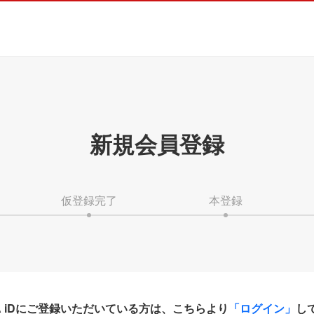
新規会員登録
仮登録完了
本登録
HA iDにご登録いただいている方は、こちらより
「ログイン」
し