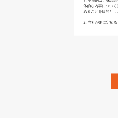
1. 本規約は、株
体的な内容について
めることを目的とし
2. 当社が別に定める
ェブサイト上でのデー
3. 本規約の内容
は、本規約の規定が
第2条（定義）
本規約において、以
ます。
1. 「本サービス
みます）及びこれら
「SEBook」「SESho
「SalesZine」「Pro
2. 「SHOEISH
等」とは、SHOEI