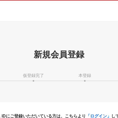
新規会員登録
仮登録完了
本登録
HA iDにご登録いただいている方は、こちらより
「ログイン」
し