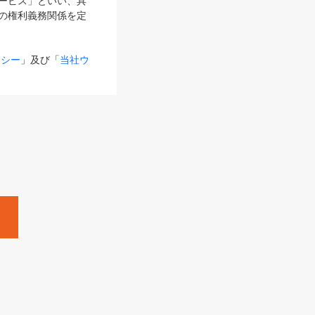
サービス」といい、具
の権利義務関係を定
リシー
」及び「
当社ウ
ものとします。
る内容とが異なる場合
るものとして使用し
変更後のサービスを含
。
Zine」「HRzine」
SHOEISHA iD
Dページ
」とは、専用の