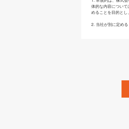
1. 本規約は、株
体的な内容について
めることを目的とし
2. 当社が別に定める
ェブサイト上でのデー
3. 本規約の内容
は、本規約の規定が
第2条（定義）
本規約において、以
ます。
1. 「本サービス
みます）及びこれら
「SEBook」「SESho
「SalesZine」「Pro
2. 「SHOEISH
等」とは、SHOEI