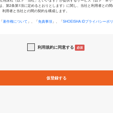
式会社翔泳社（以下「当社」といいます）が提供するサービス（以下「本
は、第2条第1項に定めるとおりとします）に関し、当社と利用者との間
、利用者と当社との間の契約を構成します。
「
著作権について
」、「
免責事項
」、「
SHOEISHA iDプライバシーポ
タの利用について（Cookieポリシー）
」は、本規約の一部を構成する
と、前項に記載する定めその他当社が定める各種規定や説明資料等におけ
優先して適用されるものとします。
利用規約に同意する
必須
下の用語は、本規約上別段の定めがない限り、以下に定める意味を有す
」とは、当社が提供する以下のサービス（名称や内容が変更された場合、
仮登録する
サービスに関連して当社が実施するイベントやキャンペーンをいいます
p」「CodeZine」「MarkeZine」「EnterpriseZine」「ECzine」「Biz/
ductZine」「AIdiver」「SE Event」
A iD」とは、利用者が本サービスを利用するために必要となるアカウントIDを、「
SHA iD及びパスワードを総称したものをそれぞれいい、「
SHOEISHA i