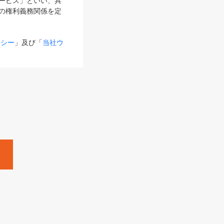
サービス」といい、具
の権利義務関係を定
リシー
」及び「
当社ウ
ものとします。
る内容とが異なる場合
るものとして使用し
変更後のサービスを含
。
Zine」「HRzine」
SHOEISHA iD
Dページ
」とは、専用の