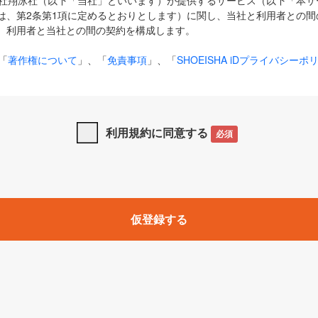
式会社翔泳社（以下「当社」といいます）が提供するサービス（以下「本
は、第2条第1項に定めるとおりとします）に関し、当社と利用者との間
、利用者と当社との間の契約を構成します。
「
著作権について
」、「
免責事項
」、「
SHOEISHA iDプライバシーポ
タの利用について（Cookieポリシー）
」は、本規約の一部を構成する
と、前項に記載する定めその他当社が定める各種規定や説明資料等におけ
優先して適用されるものとします。
利用規約に同意する
必須
下の用語は、本規約上別段の定めがない限り、以下に定める意味を有す
」とは、当社が提供する以下のサービス（名称や内容が変更された場合、
仮登録する
サービスに関連して当社が実施するイベントやキャンペーンをいいます
p」「CodeZine」「MarkeZine」「EnterpriseZine」「ECzine」「Biz/
ductZine」「AIdiver」「SE Event」
A iD」とは、利用者が本サービスを利用するために必要となるアカウントIDを、「
SHA iD及びパスワードを総称したものをそれぞれいい、「
SHOEISHA i