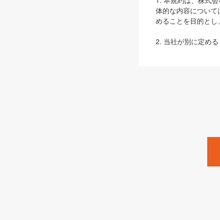
1. 本規約は、株
体的な内容について
めることを目的とし
2. 当社が別に定める
ェブサイト上でのデー
3. 本規約の内容
は、本規約の規定が
第2条（定義）
本規約において、以
ます。
1. 「本サービス
みます）及びこれら
「SEBook」「SESho
「SalesZine」「Pro
2. 「SHOEISH
等」とは、SHOEI