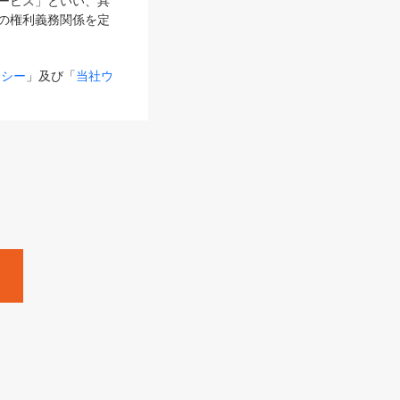
サービス」といい、具
の権利義務関係を定
リシー
」及び「
当社ウ
ものとします。
る内容とが異なる場合
るものとして使用し
変更後のサービスを含
。
Zine」「HRzine」
SHOEISHA iD
Dページ
」とは、専用の