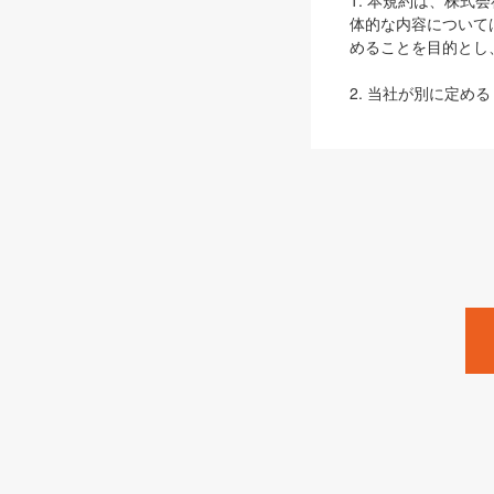
1. 本規約は、株
体的な内容について
めることを目的とし
2. 当社が別に定める
ェブサイト上でのデー
3. 本規約の内容
は、本規約の規定が
第2条（定義）
本規約において、以
ます。
1. 「本サービス
みます）及びこれら
「SEBook」「SESho
「SalesZine」「Pro
2. 「SHOEISH
等」とは、SHOEI