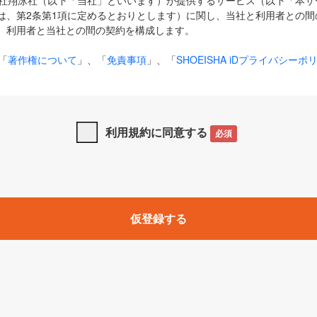
式会社翔泳社（以下「当社」といいます）が提供するサービス（以下「本
は、第2条第1項に定めるとおりとします）に関し、当社と利用者との間
、利用者と当社との間の契約を構成します。
「
著作権について
」、「
免責事項
」、「
SHOEISHA iDプライバシーポ
タの利用について（Cookieポリシー）
」は、本規約の一部を構成する
と、前項に記載する定めその他当社が定める各種規定や説明資料等におけ
優先して適用されるものとします。
利用規約に同意する
必須
下の用語は、本規約上別段の定めがない限り、以下に定める意味を有す
」とは、当社が提供する以下のサービス（名称や内容が変更された場合、
仮登録する
サービスに関連して当社が実施するイベントやキャンペーンをいいます
p」「CodeZine」「MarkeZine」「EnterpriseZine」「ECzine」「Biz/
ductZine」「AIdiver」「SE Event」
A iD」とは、利用者が本サービスを利用するために必要となるアカウントIDを、「
SHA iD及びパスワードを総称したものをそれぞれいい、「
SHOEISHA i