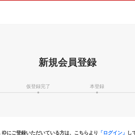
新規会員登録
仮登録完了
本登録
HA iDにご登録いただいている方は、こちらより
「ログイン」
し