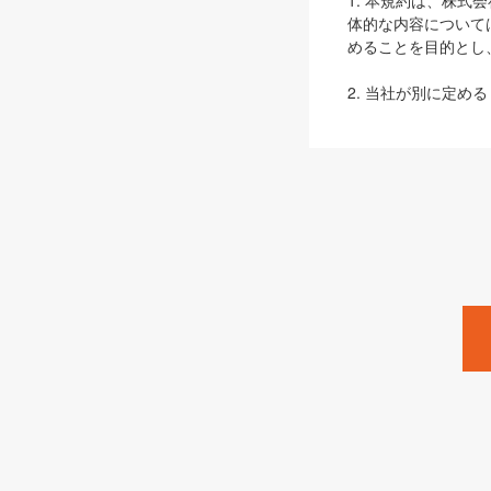
1. 本規約は、株
体的な内容について
めることを目的とし
2. 当社が別に定める
ェブサイト上でのデー
3. 本規約の内容
は、本規約の規定が
第2条（定義）
本規約において、以
ます。
1. 「本サービス
みます）及びこれら
「SEBook」「SESho
「SalesZine」「Pro
2. 「SHOEISH
等」とは、SHOEI