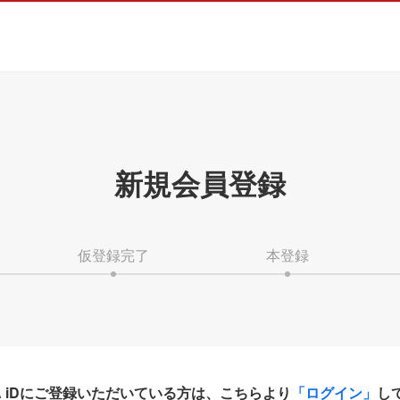
新規会員登録
仮登録完了
本登録
HA iDにご登録いただいている方は、こちらより
「ログイン」
し