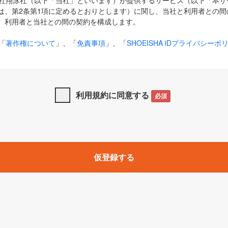
式会社翔泳社（以下「当社」といいます）が提供するサービス（以下「本
は、第2条第1項に定めるとおりとします）に関し、当社と利用者との間
、利用者と当社との間の契約を構成します。
「
著作権について
」、「
免責事項
」、「
SHOEISHA iDプライバシーポ
タの利用について（Cookieポリシー）
」は、本規約の一部を構成する
と、前項に記載する定めその他当社が定める各種規定や説明資料等におけ
優先して適用されるものとします。
利用規約に同意する
必須
下の用語は、本規約上別段の定めがない限り、以下に定める意味を有す
」とは、当社が提供する以下のサービス（名称や内容が変更された場合、
仮登録する
サービスに関連して当社が実施するイベントやキャンペーンをいいます
p」「CodeZine」「MarkeZine」「EnterpriseZine」「ECzine」「Biz/
ductZine」「AIdiver」「SE Event」
A iD」とは、利用者が本サービスを利用するために必要となるアカウントIDを、「
SHA iD及びパスワードを総称したものをそれぞれいい、「
SHOEISHA i