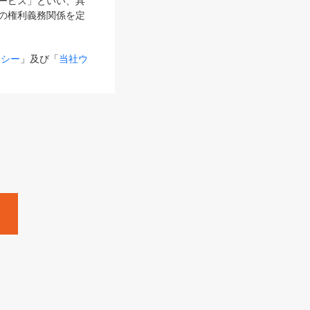
サービス」といい、具
の権利義務関係を定
リシー
」及び「
当社ウ
ものとします。
る内容とが異なる場合
るものとして使用し
変更後のサービスを含
。
Zine」「HRzine」
SHOEISHA iD
Dページ
」とは、専用の