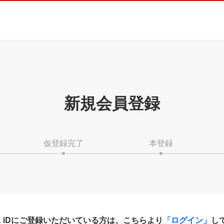
新規会員登録
仮登録完了
本登録
HA iDにご登録いただいている方は、こちらより
「ログイン」
し