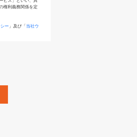
サービス」といい、具
の権利義務関係を定
リシー
」及び「
当社ウ
ものとします。
る内容とが異なる場合
るものとして使用し
変更後のサービスを含
。
Zine」「HRzine」
SHOEISHA iD
Dページ
」とは、専用の