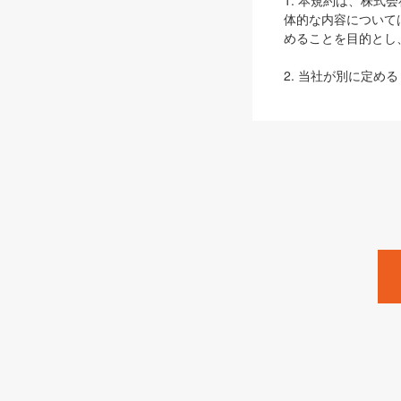
1. 本規約は、株
体的な内容について
めることを目的とし
2. 当社が別に定める
ェブサイト上でのデー
3. 本規約の内容
は、本規約の規定が
第2条（定義）
本規約において、以
ます。
1. 「本サービス
みます）及びこれら
「SEBook」「SESho
「SalesZine」「Pro
2. 「SHOEISH
等」とは、SHOEI