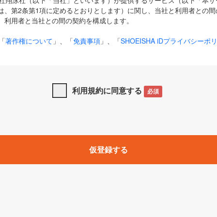
式会社翔泳社（以下「当社」といいます）が提供するサービス（以下「本
は、第2条第1項に定めるとおりとします）に関し、当社と利用者との間
、利用者と当社との間の契約を構成します。
「
著作権について
」、「
免責事項
」、「
SHOEISHA iDプライバシーポ
タの利用について（Cookieポリシー）
」は、本規約の一部を構成する
と、前項に記載する定めその他当社が定める各種規定や説明資料等におけ
優先して適用されるものとします。
利用規約に同意する
必須
下の用語は、本規約上別段の定めがない限り、以下に定める意味を有す
」とは、当社が提供する以下のサービス（名称や内容が変更された場合、
仮登録する
サービスに関連して当社が実施するイベントやキャンペーンをいいます
p」「CodeZine」「MarkeZine」「EnterpriseZine」「ECzine」「Biz/
ductZine」「AIdiver」「SE Event」
A iD」とは、利用者が本サービスを利用するために必要となるアカウントIDを、「
SHA iD及びパスワードを総称したものをそれぞれいい、「
SHOEISHA i