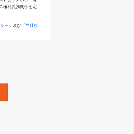
サービス」といい、具
の権利義務関係を定
リシー
」及び「
当社ウ
ものとします。
る内容とが異なる場合
るものとして使用し
変更後のサービスを含
。
Zine」「HRzine」
SHOEISHA iD
Dページ
」とは、専用の