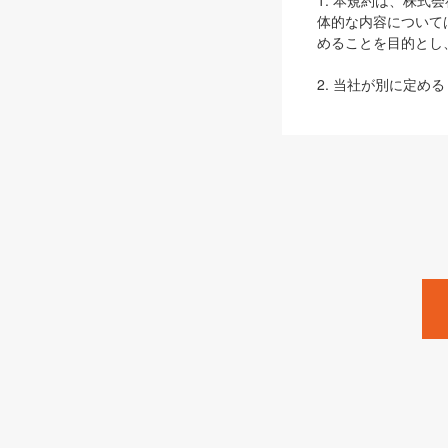
1. 本規約は、株
体的な内容について
めることを目的とし
2. 当社が別に定める
ェブサイト上でのデー
3. 本規約の内容
は、本規約の規定が
第2条（定義）
本規約において、以
ます。
1. 「本サービス
みます）及びこれら
「SEBook」「SESho
「SalesZine」「Pro
2. 「SHOEISH
等」とは、SHOEI