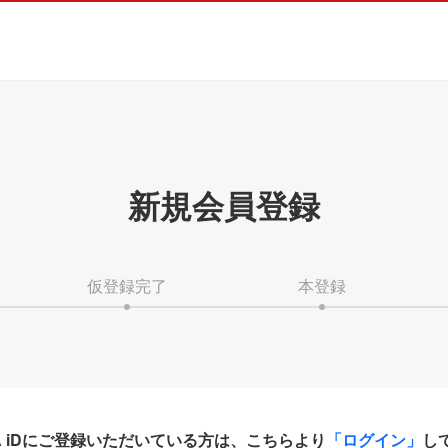
新規会員登録
仮登録完了
本登録
HA iDにご登録いただいている方は、こちらより
「ログイン」
し