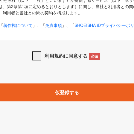
式会社翔泳社（以下「当社」といいます）が提供するサービス（以下「本
は、第2条第1項に定めるとおりとします）に関し、当社と利用者との間
、利用者と当社との間の契約を構成します。
「
著作権について
」、「
免責事項
」、「
SHOEISHA iDプライバシーポ
タの利用について（Cookieポリシー）
」は、本規約の一部を構成する
と、前項に記載する定めその他当社が定める各種規定や説明資料等におけ
優先して適用されるものとします。
利用規約に同意する
必須
下の用語は、本規約上別段の定めがない限り、以下に定める意味を有す
」とは、当社が提供する以下のサービス（名称や内容が変更された場合、
仮登録する
サービスに関連して当社が実施するイベントやキャンペーンをいいます
p」「CodeZine」「MarkeZine」「EnterpriseZine」「ECzine」「Biz/
ductZine」「AIdiver」「SE Event」
A iD」とは、利用者が本サービスを利用するために必要となるアカウントIDを、「
SHA iD及びパスワードを総称したものをそれぞれいい、「
SHOEISHA i