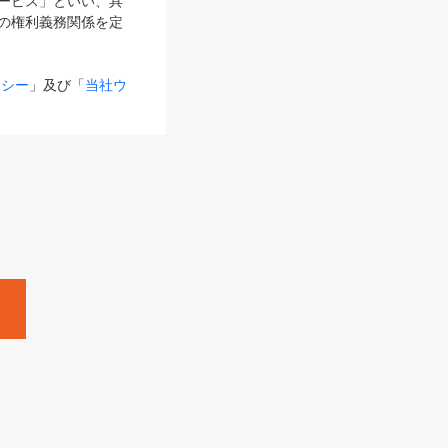
サービス」といい、具
の権利義務関係を定
リシー
」及び「
当社ウ
ものとします。
る内容とが異なる場合
るものとして使用し
変更後のサービスを含
。
Zine」「HRzine」
SHOEISHA iD
Dページ
」とは、専用の