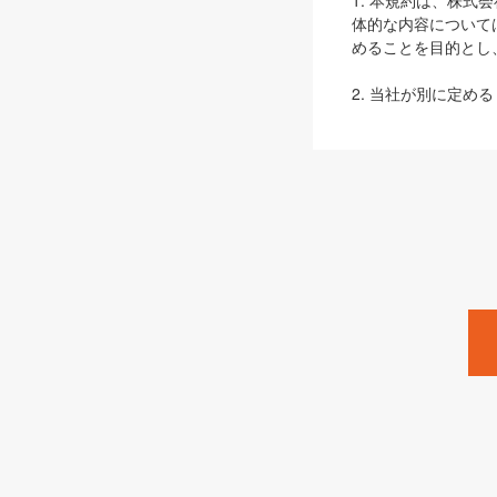
1. 本規約は、株
体的な内容について
めることを目的とし
2. 当社が別に定める
ェブサイト上でのデー
3. 本規約の内容
は、本規約の規定が
第2条（定義）
本規約において、以
ます。
1. 「本サービス
みます）及びこれら
「SEBook」「SESho
「SalesZine」「Pro
2. 「SHOEISH
等」とは、SHOEI