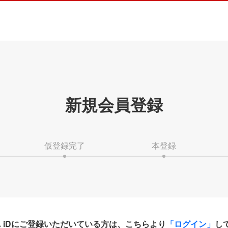
新規会員登録
仮登録完了
本登録
HA iDにご登録いただいている方は、こちらより
「ログイン」
し