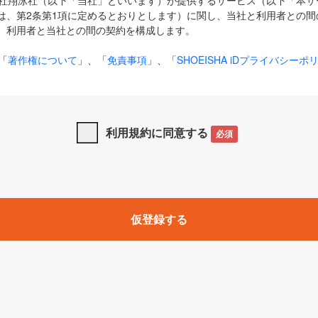
式会社翔泳社（以下「当社」といいます）が提供するサービス（以下「本
は、第2条第1項に定めるとおりとします）に関し、当社と利用者との間
、利用者と当社との間の契約を構成します。
「
著作権について
」、「
免責事項
」、「
SHOEISHA iDプライバシーポ
タの利用について（Cookieポリシー）
」は、本規約の一部を構成する
と、前項に記載する定めその他当社が定める各種規定や説明資料等におけ
優先して適用されるものとします。
利用規約に同意する
必須
下の用語は、本規約上別段の定めがない限り、以下に定める意味を有す
」とは、当社が提供する以下のサービス（名称や内容が変更された場合、
仮登録する
サービスに関連して当社が実施するイベントやキャンペーンをいいます
p」「CodeZine」「MarkeZine」「EnterpriseZine」「ECzine」「Biz/
ductZine」「AIdiver」「SE Event」
A iD」とは、利用者が本サービスを利用するために必要となるアカウントIDを、「
SHA iD及びパスワードを総称したものをそれぞれいい、「
SHOEISHA i