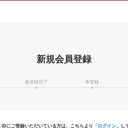
新規会員登録
仮登録完了
本登録
HA iDにご登録いただいている方は、こちらより
「ログイン」
し