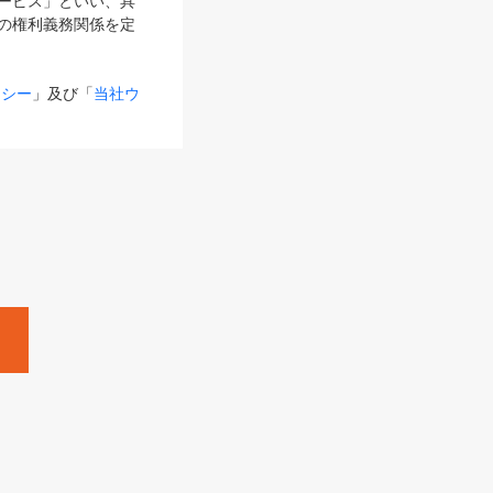
サービス」といい、具
の権利義務関係を定
リシー
」及び「
当社ウ
ものとします。
る内容とが異なる場合
るものとして使用し
変更後のサービスを含
。
Zine」「HRzine」
SHOEISHA iD
Dページ
」とは、専用の