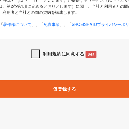
式会社翔泳社（以下「当社」といいます）が提供するサービス（以下「本
は、第2条第1項に定めるとおりとします）に関し、当社と利用者との間
、利用者と当社との間の契約を構成します。
「
著作権について
」、「
免責事項
」、「
SHOEISHA iDプライバシーポ
タの利用について（Cookieポリシー）
」は、本規約の一部を構成する
と、前項に記載する定めその他当社が定める各種規定や説明資料等におけ
優先して適用されるものとします。
利用規約に同意する
必須
下の用語は、本規約上別段の定めがない限り、以下に定める意味を有す
」とは、当社が提供する以下のサービス（名称や内容が変更された場合、
仮登録する
サービスに関連して当社が実施するイベントやキャンペーンをいいます
p」「CodeZine」「MarkeZine」「EnterpriseZine」「ECzine」「Biz/
ductZine」「AIdiver」「SE Event」
A iD」とは、利用者が本サービスを利用するために必要となるアカウントIDを、「
SHA iD及びパスワードを総称したものをそれぞれいい、「
SHOEISHA i