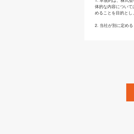
1. 本規約は、株
体的な内容について
めることを目的とし
2. 当社が別に定める
ェブサイト上でのデー
3. 本規約の内容
は、本規約の規定が
第2条（定義）
本規約において、以
ます。
1. 「本サービス
みます）及びこれら
「SEBook」「SESho
「SalesZine」「Pro
2. 「SHOEISH
等」とは、SHOEI