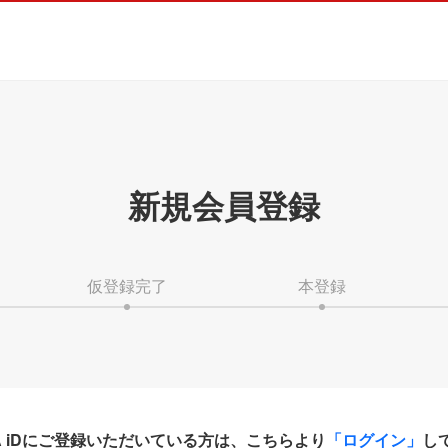
新規会員登録
仮登録完了
本登録
HA iDにご登録いただいている方は、こちらより
「ログイン」
し