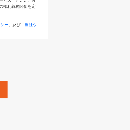
サービス」といい、具
の権利義務関係を定
リシー
」及び「
当社ウ
ものとします。
る内容とが異なる場合
るものとして使用し
変更後のサービスを含
。
Zine」「HRzine」
SHOEISHA iD
Dページ
」とは、専用の