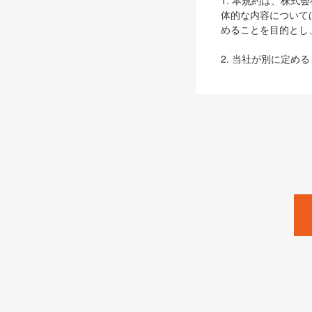
1. 本規約は、株
体的な内容について
めることを目的とし
2. 当社が別に定める
ェブサイト上でのデー
3. 本規約の内容
は、本規約の規定が
第2条（定義）
本規約において、以
ます。
1. 「本サービス
みます）及びこれら
「SEBook」「SESho
「SalesZine」「Pro
2. 「SHOEISH
等」とは、SHOEI