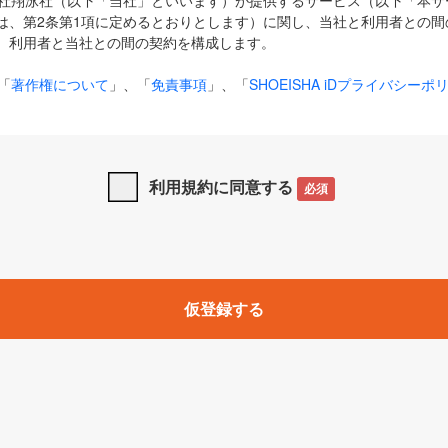
式会社翔泳社（以下「当社」といいます）が提供するサービス（以下「本
は、第2条第1項に定めるとおりとします）に関し、当社と利用者との間
、利用者と当社との間の契約を構成します。
「
著作権について
」、「
免責事項
」、「
SHOEISHA iDプライバシーポ
タの利用について（Cookieポリシー）
」は、本規約の一部を構成する
と、前項に記載する定めその他当社が定める各種規定や説明資料等におけ
優先して適用されるものとします。
利用規約に同意する
必須
下の用語は、本規約上別段の定めがない限り、以下に定める意味を有す
」とは、当社が提供する以下のサービス（名称や内容が変更された場合、
仮登録する
サービスに関連して当社が実施するイベントやキャンペーンをいいます
p」「CodeZine」「MarkeZine」「EnterpriseZine」「ECzine」「Biz/
ductZine」「AIdiver」「SE Event」
A iD」とは、利用者が本サービスを利用するために必要となるアカウントIDを、「
SHA iD及びパスワードを総称したものをそれぞれいい、「
SHOEISHA i