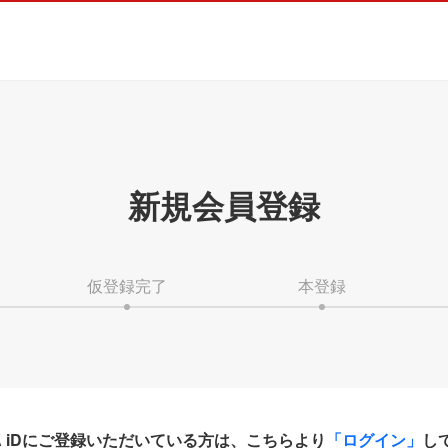
新規会員登録
仮登録完了
本登録
HA iDにご登録いただいている方は、こちらより
「ログイン」
し