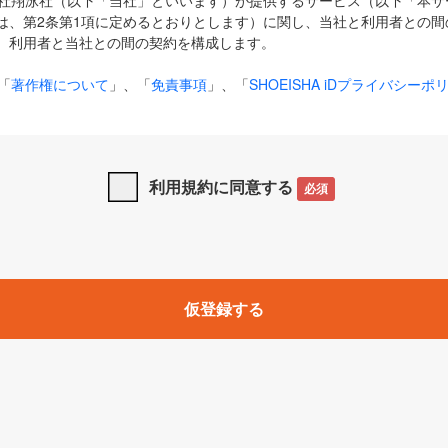
式会社翔泳社（以下「当社」といいます）が提供するサービス（以下「本
は、第2条第1項に定めるとおりとします）に関し、当社と利用者との間
、利用者と当社との間の契約を構成します。
「
著作権について
」、「
免責事項
」、「
SHOEISHA iDプライバシーポ
タの利用について（Cookieポリシー）
」は、本規約の一部を構成する
と、前項に記載する定めその他当社が定める各種規定や説明資料等におけ
優先して適用されるものとします。
利用規約に同意する
必須
下の用語は、本規約上別段の定めがない限り、以下に定める意味を有す
」とは、当社が提供する以下のサービス（名称や内容が変更された場合、
仮登録する
サービスに関連して当社が実施するイベントやキャンペーンをいいます
p」「CodeZine」「MarkeZine」「EnterpriseZine」「ECzine」「Biz/
ductZine」「AIdiver」「SE Event」
A iD」とは、利用者が本サービスを利用するために必要となるアカウントIDを、「
SHA iD及びパスワードを総称したものをそれぞれいい、「
SHOEISHA i