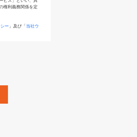
サービス」といい、具
の権利義務関係を定
リシー
」及び「
当社ウ
ものとします。
る内容とが異なる場合
るものとして使用し
変更後のサービスを含
。
Zine」「HRzine」
SHOEISHA iD
Dページ
」とは、専用の