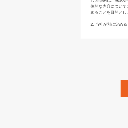
1. 本規約は、株
体的な内容について
めることを目的とし
2. 当社が別に定める
ェブサイト上でのデー
3. 本規約の内容
は、本規約の規定が
第2条（定義）
本規約において、以
ます。
1. 「本サービス
みます）及びこれら
「SEBook」「SESho
「SalesZine」「Pro
2. 「SHOEISH
等」とは、SHOEI