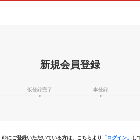
新規会員登録
仮登録完了
本登録
HA iDにご登録いただいている方は、こちらより
「ログイン」
し