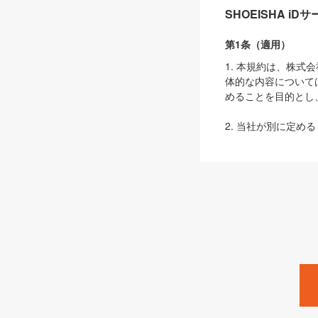
SHOEISHA i
第1条（適用）
1. 本規約は、株
体的な内容について
めることを目的とし
2. 当社が別に定める
ェブサイト上でのデー
3. 本規約の内容
は、本規約の規定が
第2条（定義）
本規約において、以
ます。
1. 「本サービス
みます）及びこれら
「SEBook」「SESho