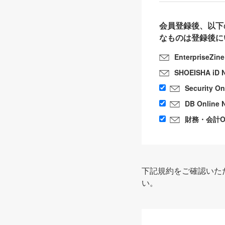
会員登録後、以下
なものは登録後に
EnterpriseZin
SHOEISHA iD 
Security O
DB Online 
財務・会計Onl
下記規約をご確認いた
い。