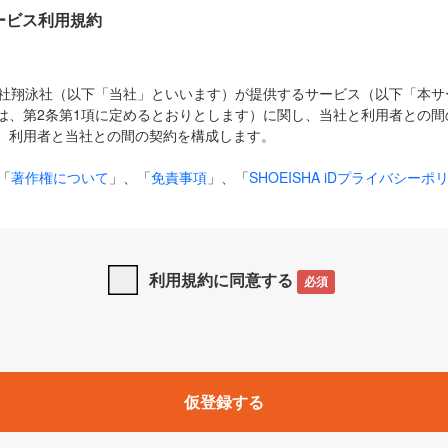
Dサービス利用規約
式会社翔泳社（以下「当社」といいます）が提供するサービス（以下「本
は、第2条第1項に定めるとおりとします）に関し、当社と利用者との間
、利用者と当社との間の契約を構成します。
「
著作権について
」、「
免責事項
」、「
SHOEISHA iDプライバシーポ
タの利用について（Cookieポリシー）
」は、本規約の一部を構成する
と、前項に記載する定めその他当社が定める各種規定や説明資料等におけ
優先して適用されるものとします。
利用規約に同意する
必須
下の用語は、本規約上別段の定めがない限り、以下に定める意味を有す
」とは、当社が提供する以下のサービス（名称や内容が変更された場合、
仮登録する
サービスに関連して当社が実施するイベントやキャンペーンをいいます
p」「CodeZine」「MarkeZine」「EnterpriseZine」「ECzine」「Biz/