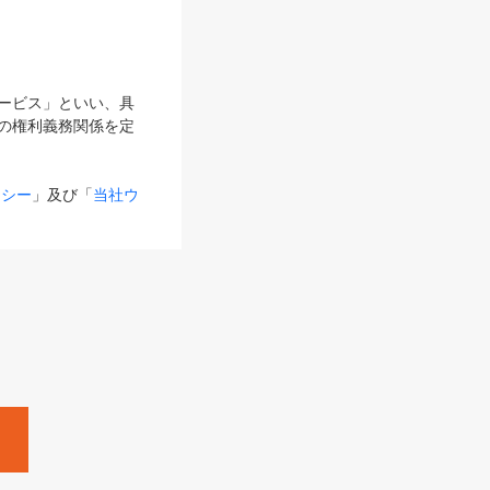
サービス」といい、具
の権利義務関係を定
リシー
」及び「
当社ウ
ものとします。
る内容とが異なる場合
るものとして使用し
変更後のサービスを含
。
Zine」「HRzine」