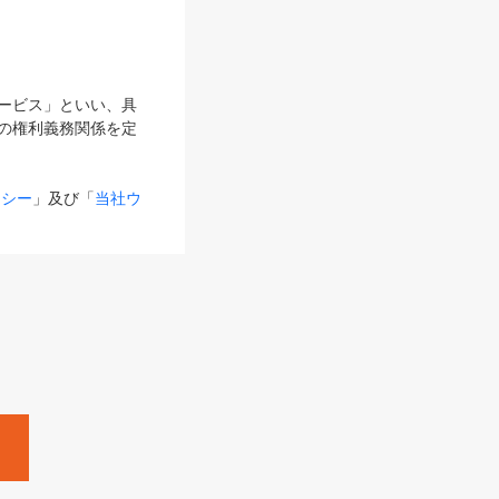
サービス」といい、具
の権利義務関係を定
リシー
」及び「
当社ウ
ものとします。
る内容とが異なる場合
るものとして使用し
変更後のサービスを含
。
Zine」「HRzine」