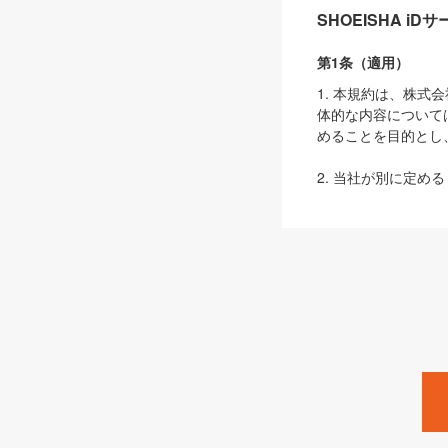
SHOEISHA i
第1条（適用）
1. 本規約は、株
体的な内容について
めることを目的とし
2. 当社が別に定める
ェブサイト上でのデー
3. 本規約の内容
は、本規約の規定が
第2条（定義）
本規約において、以
ます。
1. 「本サービス
みます）及びこれら
「SEBook」「SESho