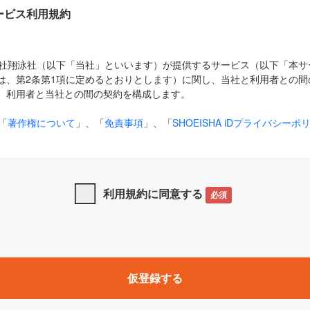
Dサービス利用規約
式会社翔泳社（以下「当社」といいます）が提供するサービス（以下「本
は、第2条第1項に定めるとおりとします）に関し、当社と利用者との間
、利用者と当社との間の契約を構成します。
「
著作権について
」、「
免責事項
」、「
SHOEISHA iDプライバシーポ
タの利用について（Cookieポリシー）
」は、本規約の一部を構成する
と、前項に記載する定めその他当社が定める各種規定や説明資料等におけ
優先して適用されるものとします。
利用規約に同意する
必須
下の用語は、本規約上別段の定めがない限り、以下に定める意味を有す
」とは、当社が提供する以下のサービス（名称や内容が変更された場合、
仮登録する
サービスに関連して当社が実施するイベントやキャンペーンをいいます
p」「CodeZine」「MarkeZine」「EnterpriseZine」「ECzine」「Biz/