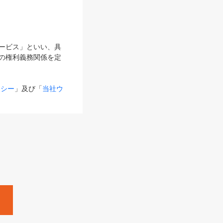
サービス」といい、具
の権利義務関係を定
リシー
」及び「
当社ウ
ものとします。
る内容とが異なる場合
るものとして使用し
変更後のサービスを含
。
Zine」「HRzine」