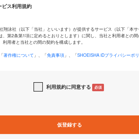
Dサービス利用規約
式会社翔泳社（以下「当社」といいます）が提供するサービス（以下「本
は、第2条第1項に定めるとおりとします）に関し、当社と利用者との間
、利用者と当社との間の契約を構成します。
「
著作権について
」、「
免責事項
」、「
SHOEISHA iDプライバシーポ
タの利用について（Cookieポリシー）
」は、本規約の一部を構成する
と、前項に記載する定めその他当社が定める各種規定や説明資料等におけ
優先して適用されるものとします。
利用規約に同意する
必須
下の用語は、本規約上別段の定めがない限り、以下に定める意味を有す
」とは、当社が提供する以下のサービス（名称や内容が変更された場合、
仮登録する
サービスに関連して当社が実施するイベントやキャンペーンをいいます
p」「CodeZine」「MarkeZine」「EnterpriseZine」「ECzine」「Biz/