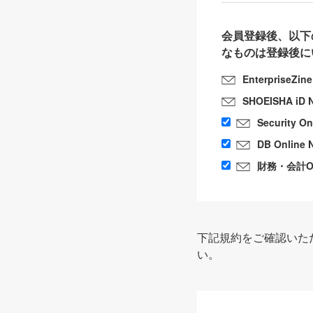
会員登録後、以下
なものは登録後に
EnterpriseZin
SHOEISHA iD 
Security O
DB Online 
財務・会計Onl
下記規約をご確認いた
い。