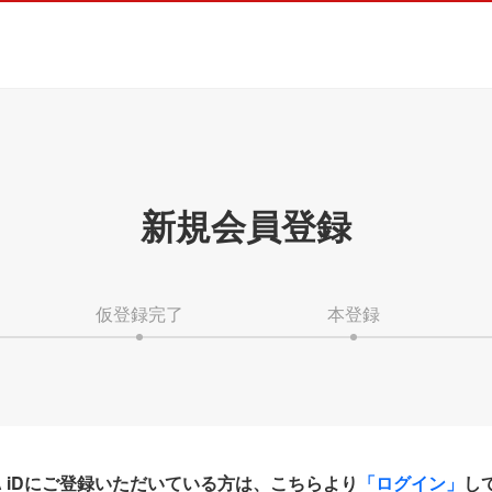
新規会員登録
仮登録完了
本登録
HA iDにご登録いただいている方は、こちらより
「ログイン」
し