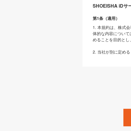
SHOEISHA i
第1条（適用）
1. 本規約は、株
体的な内容について
めることを目的とし
2. 当社が別に定める
ェブサイト上でのデー
3. 本規約の内容
は、本規約の規定が
第2条（定義）
本規約において、以
ます。
1. 「本サービス
みます）及びこれら
「SEBook」「SESho