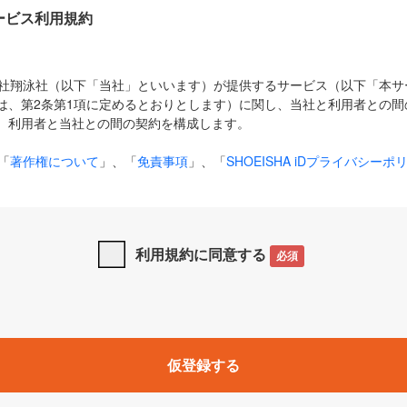
Dサービス利用規約
式会社翔泳社（以下「当社」といいます）が提供するサービス（以下「本
は、第2条第1項に定めるとおりとします）に関し、当社と利用者との間
、利用者と当社との間の契約を構成します。
「
著作権について
」、「
免責事項
」、「
SHOEISHA iDプライバシーポ
タの利用について（Cookieポリシー）
」は、本規約の一部を構成する
と、前項に記載する定めその他当社が定める各種規定や説明資料等におけ
優先して適用されるものとします。
利用規約に同意する
必須
下の用語は、本規約上別段の定めがない限り、以下に定める意味を有す
」とは、当社が提供する以下のサービス（名称や内容が変更された場合、
仮登録する
サービスに関連して当社が実施するイベントやキャンペーンをいいます
p」「CodeZine」「MarkeZine」「EnterpriseZine」「ECzine」「Biz/