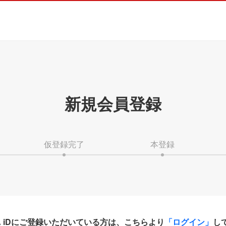
新規会員登録
仮登録完了
本登録
HA iDにご登録いただいている方は、こちらより
「ログイン」
し