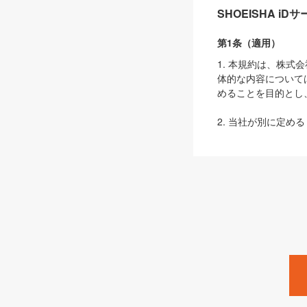
SHOEISHA i
第1条（適用）
1. 本規約は、株
体的な内容について
めることを目的とし
2. 当社が別に定める
ェブサイト上でのデー
3. 本規約の内容
は、本規約の規定が
第2条（定義）
本規約において、以
ます。
1. 「本サービス
みます）及びこれら
「SEBook」「SESho