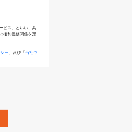
サービス」といい、具
の権利義務関係を定
リシー
」及び「
当社ウ
ものとします。
る内容とが異なる場合
るものとして使用し
変更後のサービスを含
。
Zine」「HRzine」