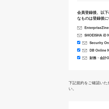
会員登録後、以下
なものは登録後に
EnterpriseZin
SHOEISHA iD 
Security O
DB Online 
財務・会計Onl
下記規約をご確認いた
い。