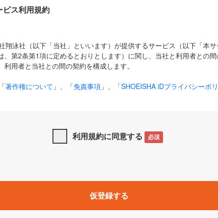
Dサービス利用規約
式会社翔泳社（以下「当社」といいます）が提供するサービス（以下「本
は、第2条第1項に定めるとおりとします）に関し、当社と利用者との間
、利用者と当社との間の契約を構成します。
「
著作権について
」、「
免責事項
」、「
SHOEISHA iDプライバシーポ
タの利用について（Cookieポリシー）
」は、本規約の一部を構成する
と、前項に記載する定めその他当社が定める各種規定や説明資料等におけ
優先して適用されるものとします。
利用規約に同意する
必須
下の用語は、本規約上別段の定めがない限り、以下に定める意味を有す
」とは、当社が提供する以下のサービス（名称や内容が変更された場合、
仮登録する
サービスに関連して当社が実施するイベントやキャンペーンをいいます
p」「CodeZine」「MarkeZine」「EnterpriseZine」「ECzine」「Biz/