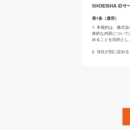
SHOEISHA i
第1条（適用）
1. 本規約は、株
体的な内容について
めることを目的とし
2. 当社が別に定める
ェブサイト上でのデー
3. 本規約の内容
は、本規約の規定が
第2条（定義）
本規約において、以
ます。
1. 「本サービス
みます）及びこれら
「SEBook」「SESho