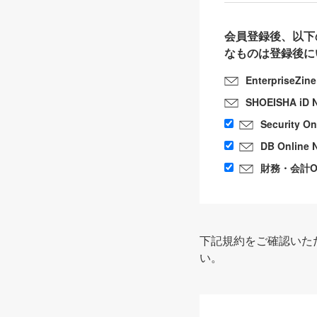
会員登録後、以下
なものは登録後に
EnterpriseZin
SHOEISHA iD 
Security O
DB Online 
財務・会計Onl
下記規約をご確認いた
い。