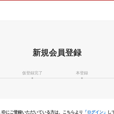
新規会員登録
仮登録完了
本登録
HA iDにご登録いただいている方は、こちらより
「ログイン」
し