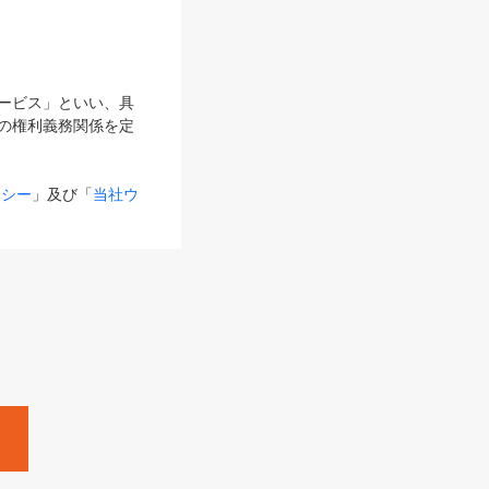
サービス」といい、具
の権利義務関係を定
リシー
」及び「
当社ウ
ものとします。
る内容とが異なる場合
るものとして使用し
変更後のサービスを含
。
Zine」「HRzine」