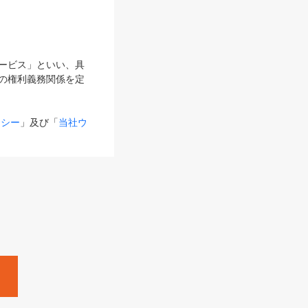
サービス」といい、具
の権利義務関係を定
リシー
」及び「
当社ウ
ものとします。
る内容とが異なる場合
るものとして使用し
変更後のサービスを含
。
Zine」「HRzine」