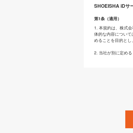
SHOEISHA i
第1条（適用）
1. 本規約は、株
体的な内容について
めることを目的とし
2. 当社が別に定める
ェブサイト上でのデー
3. 本規約の内容
は、本規約の規定が
第2条（定義）
本規約において、以
ます。
1. 「本サービス
みます）及びこれら
「SEBook」「SESho