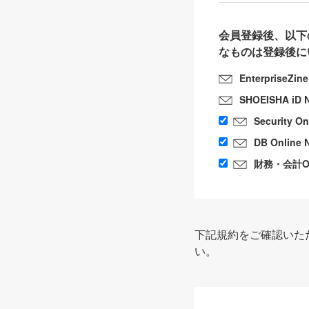
会員登録後、以下
なものは登録後に
EnterpriseZin
SHOEISHA iD 
Security O
DB Online 
財務・会計Onl
下記規約をご確認いた
い。