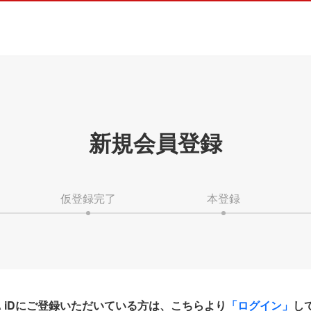
新規会員登録
仮登録完了
本登録
HA iDにご登録いただいている方は、こちらより
「ログイン」
し