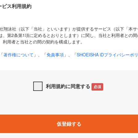
Dサービス利用規約
式会社翔泳社（以下「当社」といいます）が提供するサービス（以下「本
は、第2条第1項に定めるとおりとします）に関し、当社と利用者との間
、利用者と当社との間の契約を構成します。
「
著作権について
」、「
免責事項
」、「
SHOEISHA iDプライバシーポ
タの利用について（Cookieポリシー）
」は、本規約の一部を構成する
と、前項に記載する定めその他当社が定める各種規定や説明資料等におけ
優先して適用されるものとします。
利用規約に同意する
必須
下の用語は、本規約上別段の定めがない限り、以下に定める意味を有す
」とは、当社が提供する以下のサービス（名称や内容が変更された場合、
仮登録する
サービスに関連して当社が実施するイベントやキャンペーンをいいます
p」「CodeZine」「MarkeZine」「EnterpriseZine」「ECzine」「Biz/