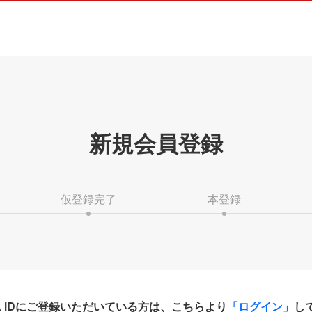
新規会員登録
仮登録完了
本登録
HA iDにご登録いただいている方は、こちらより
「ログイン」
し