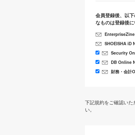
会員登録後、以下
なものは登録後に
EnterpriseZin
SHOEISHA iD 
Security O
DB Online 
財務・会計Onl
下記規約をご確認いた
い。