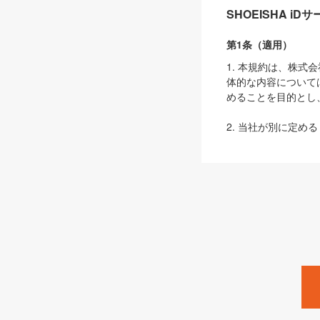
SHOEISHA i
第1条（適用）
1. 本規約は、株
体的な内容について
めることを目的とし
2. 当社が別に定める
ェブサイト上でのデー
3. 本規約の内容
は、本規約の規定が
第2条（定義）
本規約において、以
ます。
1. 「本サービス
みます）及びこれら
「SEBook」「SESho