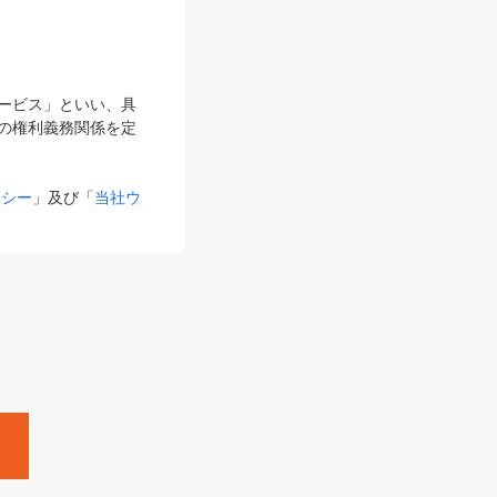
サービス」といい、具
の権利義務関係を定
リシー
」及び「
当社ウ
ものとします。
る内容とが異なる場合
るものとして使用し
変更後のサービスを含
。
Zine」「HRzine」