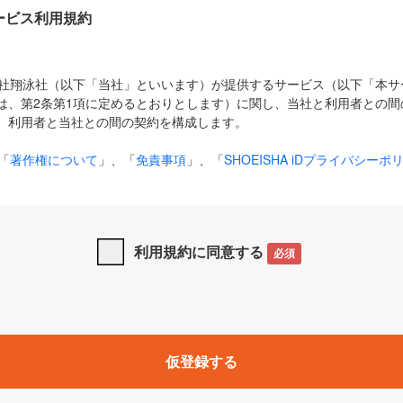
Dサービス利用規約
式会社翔泳社（以下「当社」といいます）が提供するサービス（以下「本
は、第2条第1項に定めるとおりとします）に関し、当社と利用者との間
、利用者と当社との間の契約を構成します。
「
著作権について
」、「
免責事項
」、「
SHOEISHA iDプライバシーポ
タの利用について（Cookieポリシー）
」は、本規約の一部を構成する
と、前項に記載する定めその他当社が定める各種規定や説明資料等におけ
優先して適用されるものとします。
利用規約に同意する
必須
下の用語は、本規約上別段の定めがない限り、以下に定める意味を有す
」とは、当社が提供する以下のサービス（名称や内容が変更された場合、
仮登録する
サービスに関連して当社が実施するイベントやキャンペーンをいいます
p」「CodeZine」「MarkeZine」「EnterpriseZine」「ECzine」「Biz/