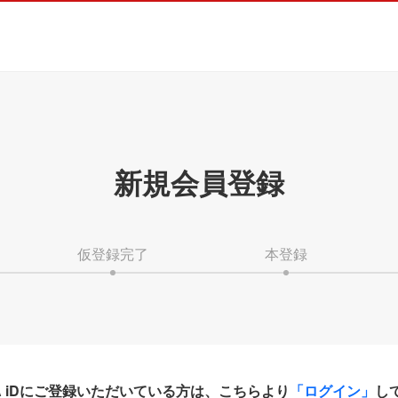
新規会員登録
仮登録完了
本登録
HA iDにご登録いただいている方は、こちらより
「ログイン」
し