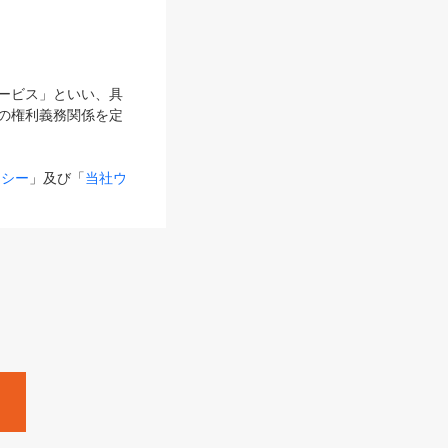
サービス」といい、具
の権利義務関係を定
リシー
」及び「
当社ウ
ものとします。
る内容とが異なる場合
るものとして使用し
変更後のサービスを含
。
Zine」「HRzine」