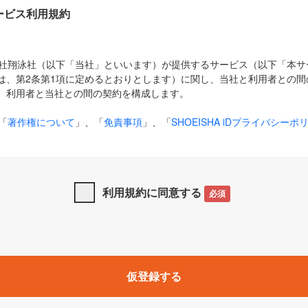
Dサービス利用規約
式会社翔泳社（以下「当社」といいます）が提供するサービス（以下「本
は、第2条第1項に定めるとおりとします）に関し、当社と利用者との間
、利用者と当社との間の契約を構成します。
「
著作権について
」、「
免責事項
」、「
SHOEISHA iDプライバシーポ
タの利用について（Cookieポリシー）
」は、本規約の一部を構成する
と、前項に記載する定めその他当社が定める各種規定や説明資料等におけ
優先して適用されるものとします。
利用規約に同意する
必須
下の用語は、本規約上別段の定めがない限り、以下に定める意味を有す
」とは、当社が提供する以下のサービス（名称や内容が変更された場合、
仮登録する
サービスに関連して当社が実施するイベントやキャンペーンをいいます
p」「CodeZine」「MarkeZine」「EnterpriseZine」「ECzine」「Biz/