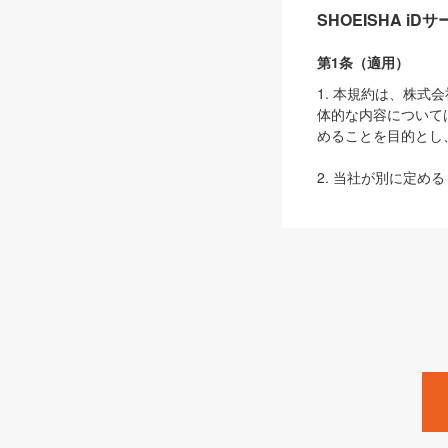
SHOEISHA i
第1条（適用）
1. 本規約は、株
体的な内容について
めることを目的とし
2. 当社が別に定める
ェブサイト上でのデー
3. 本規約の内容
は、本規約の規定が
第2条（定義）
本規約において、以
ます。
1. 「本サービス
みます）及びこれら
「SEBook」「SESho