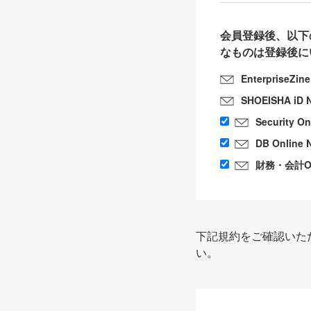
会員登録後、以下
なものは登録後に
EnterpriseZin
SHOEISHA iD 
Security O
DB Online 
財務・会計Onl
下記規約をご確認いた
い。