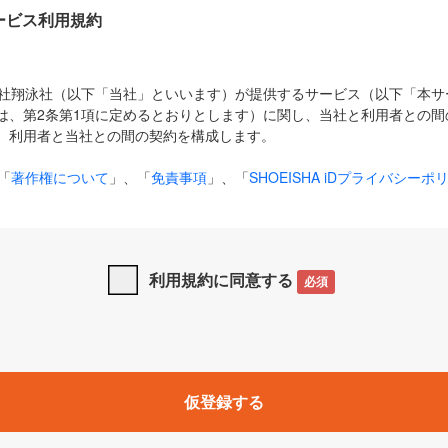
Dサービス利用規約
式会社翔泳社（以下「当社」といいます）が提供するサービス（以下「本
は、第2条第1項に定めるとおりとします）に関し、当社と利用者との間
、利用者と当社との間の契約を構成します。
「
著作権について
」、「
免責事項
」、「
SHOEISHA iDプライバシーポ
タの利用について（Cookieポリシー）
」は、本規約の一部を構成する
と、前項に記載する定めその他当社が定める各種規定や説明資料等におけ
優先して適用されるものとします。
利用規約に同意する
必須
下の用語は、本規約上別段の定めがない限り、以下に定める意味を有す
」とは、当社が提供する以下のサービス（名称や内容が変更された場合、
仮登録する
サービスに関連して当社が実施するイベントやキャンペーンをいいます
p」「CodeZine」「MarkeZine」「EnterpriseZine」「ECzine」「Biz/