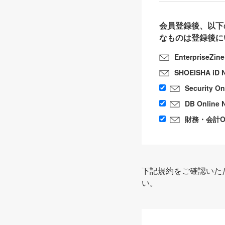
会員登録後、以下
なものは登録後に
EnterpriseZin
SHOEISHA iD 
Security O
DB Online 
財務・会計Onl
下記規約をご確認いた
い。