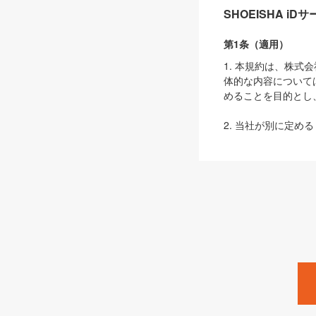
SHOEISHA i
第1条（適用）
1. 本規約は、株
体的な内容について
めることを目的とし
2. 当社が別に定める
ェブサイト上でのデー
3. 本規約の内容
は、本規約の規定が
第2条（定義）
本規約において、以
ます。
1. 「本サービス
みます）及びこれら
「SEBook」「SESho