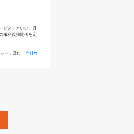
サービス」といい、具
の権利義務関係を定
リシー
」及び「
当社ウ
ものとします。
る内容とが異なる場合
るものとして使用し
変更後のサービスを含
。
Zine」「HRzine」