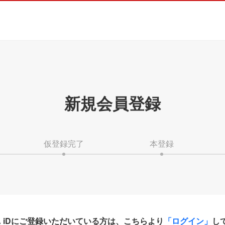
新規会員登録
仮登録完了
本登録
HA iDにご登録いただいている方は、こちらより
「ログイン」
し