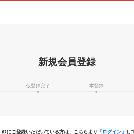
新規会員登録
仮登録完了
本登録
HA iDにご登録いただいている方は、こちらより
「ログイン」
し