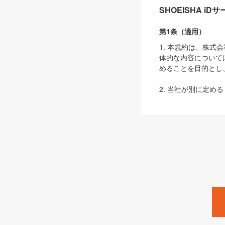
SHOEISHA i
第1条（適用）
1. 本規約は、株
体的な内容について
めることを目的とし
2. 当社が別に定める
ェブサイト上でのデー
3. 本規約の内容
は、本規約の規定が
第2条（定義）
本規約において、以
ます。
1. 「本サービス
みます）及びこれら
「SEBook」「SESho