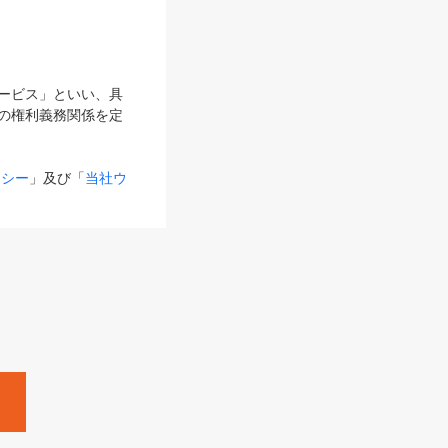
サービス」といい、具
の権利義務関係を定
リシー
」及び「
当社ウ
ものとします。
る内容とが異なる場合
るものとして使用し
変更後のサービスを含
。
Zine」「HRzine」