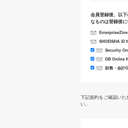
会員登録後、以下
なものは登録後に
EnterpriseZin
SHOEISHA iD 
Security O
DB Online 
財務・会計Onl
下記規約をご確認いた
い。