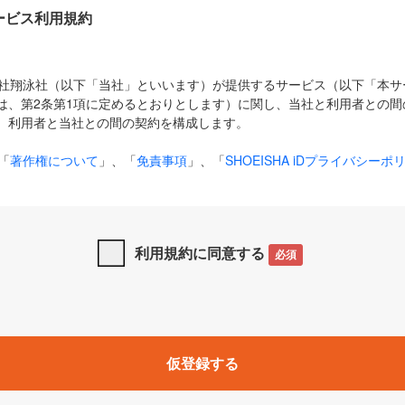
Dサービス利用規約
式会社翔泳社（以下「当社」といいます）が提供するサービス（以下「本
は、第2条第1項に定めるとおりとします）に関し、当社と利用者との間
、利用者と当社との間の契約を構成します。
「
著作権について
」、「
免責事項
」、「
SHOEISHA iDプライバシーポ
タの利用について（Cookieポリシー）
」は、本規約の一部を構成する
と、前項に記載する定めその他当社が定める各種規定や説明資料等におけ
優先して適用されるものとします。
利用規約に同意する
必須
下の用語は、本規約上別段の定めがない限り、以下に定める意味を有す
」とは、当社が提供する以下のサービス（名称や内容が変更された場合、
仮登録する
サービスに関連して当社が実施するイベントやキャンペーンをいいます
p」「CodeZine」「MarkeZine」「EnterpriseZine」「ECzine」「Biz/