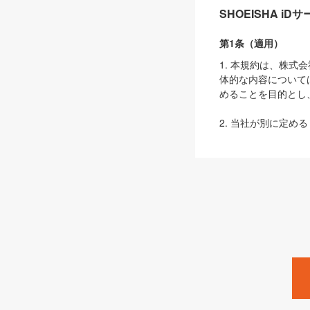
SHOEISHA i
第1条（適用）
1. 本規約は、株
体的な内容について
めることを目的とし
2. 当社が別に定める
ェブサイト上でのデー
3. 本規約の内容
は、本規約の規定が
第2条（定義）
本規約において、以
ます。
1. 「本サービス
みます）及びこれら
「SEBook」「SESho