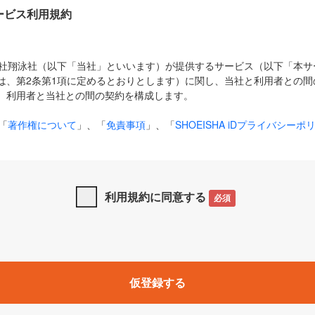
Dサービス利用規約
式会社翔泳社（以下「当社」といいます）が提供するサービス（以下「本
は、第2条第1項に定めるとおりとします）に関し、当社と利用者との間
、利用者と当社との間の契約を構成します。
「
著作権について
」、「
免責事項
」、「
SHOEISHA iDプライバシーポ
タの利用について（Cookieポリシー）
」は、本規約の一部を構成する
と、前項に記載する定めその他当社が定める各種規定や説明資料等におけ
優先して適用されるものとします。
利用規約に同意する
必須
下の用語は、本規約上別段の定めがない限り、以下に定める意味を有す
」とは、当社が提供する以下のサービス（名称や内容が変更された場合、
仮登録する
サービスに関連して当社が実施するイベントやキャンペーンをいいます
p」「CodeZine」「MarkeZine」「EnterpriseZine」「ECzine」「Biz/