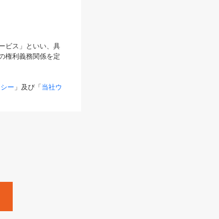
サービス」といい、具
の権利義務関係を定
リシー
」及び「
当社ウ
ものとします。
る内容とが異なる場合
るものとして使用し
変更後のサービスを含
。
Zine」「HRzine」