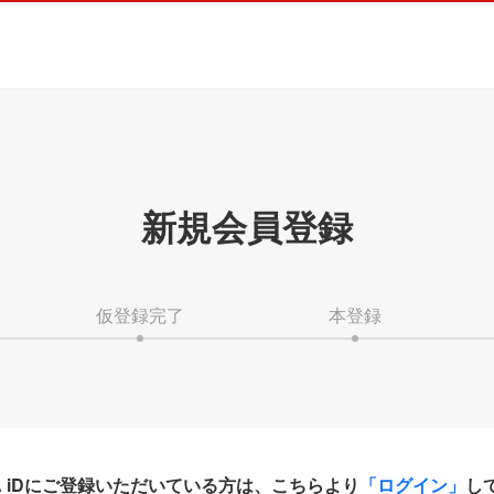
新規会員登録
仮登録完了
本登録
HA iDにご登録いただいている方は、こちらより
「ログイン」
し