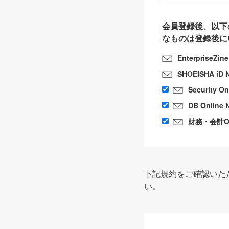
会員登録後、以下
なものは登録後に
EnterpriseZin
SHOEISHA iD 
Security O
DB Online 
財務・会計Onl
下記規約をご確認いた
い。