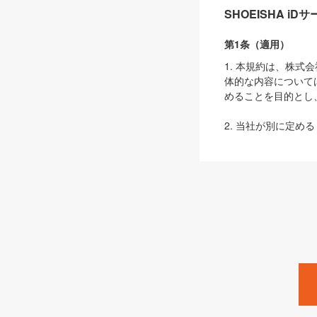
SHOEISHA i
第1条（適用）
1. 本規約は、株
体的な内容について
めることを目的とし
2. 当社が別に定める
ェブサイト上でのデー
3. 本規約の内容
は、本規約の規定が
第2条（定義）
本規約において、以
ます。
1. 「本サービス
みます）及びこれら
「SEBook」「SESho