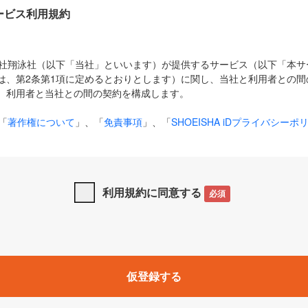
Dサービス利用規約
式会社翔泳社（以下「当社」といいます）が提供するサービス（以下「本
は、第2条第1項に定めるとおりとします）に関し、当社と利用者との間
、利用者と当社との間の契約を構成します。
「
著作権について
」、「
免責事項
」、「
SHOEISHA iDプライバシーポ
タの利用について（Cookieポリシー）
」は、本規約の一部を構成する
と、前項に記載する定めその他当社が定める各種規定や説明資料等におけ
優先して適用されるものとします。
利用規約に同意する
必須
下の用語は、本規約上別段の定めがない限り、以下に定める意味を有す
」とは、当社が提供する以下のサービス（名称や内容が変更された場合、
仮登録する
サービスに関連して当社が実施するイベントやキャンペーンをいいます
p」「CodeZine」「MarkeZine」「EnterpriseZine」「ECzine」「Biz/