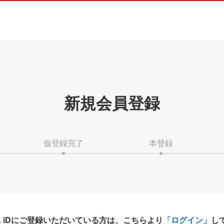
新規会員登録
仮登録完了
本登録
HA iDにご登録いただいている方は、こちらより
「ログイン」
し