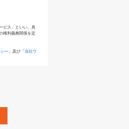
サービス」といい、具
の権利義務関係を定
リシー
」及び「
当社ウ
ものとします。
る内容とが異なる場合
るものとして使用し
変更後のサービスを含
。
Zine」「HRzine」