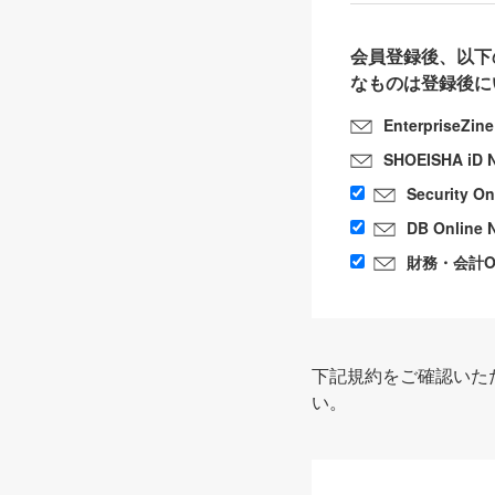
会員登録後、以下
なものは登録後に
EnterpriseZin
SHOEISHA iD 
Security O
DB Online 
財務・会計Onl
下記規約をご確認いた
い。