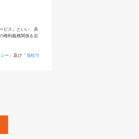
サービス」といい、具
の権利義務関係を定
リシー
」及び「
当社ウ
ものとします。
る内容とが異なる場合
るものとして使用し
変更後のサービスを含
。
Zine」「HRzine」