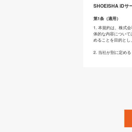
SHOEISHA i
第1条（適用）
1. 本規約は、株
体的な内容について
めることを目的とし
2. 当社が別に定める
ェブサイト上でのデー
3. 本規約の内容
は、本規約の規定が
第2条（定義）
本規約において、以
ます。
1. 「本サービス
みます）及びこれら
「SEBook」「SESho