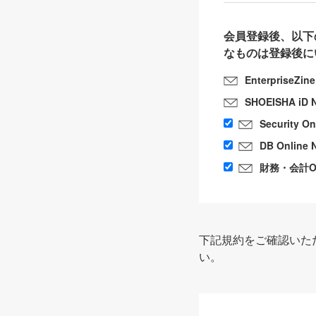
会員登録後、以下
なものは登録後に
EnterpriseZin
SHOEISHA iD 
Security O
DB Online 
財務・会計Onl
下記規約をご確認いた
い。