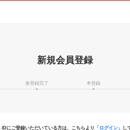
新規会員登録
仮登録完了
本登録
HA iDにご登録いただいている方は、こちらより
「ログイン」
し