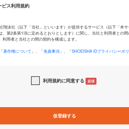
Dサービス利用規約
式会社翔泳社（以下「当社」といいます）が提供するサービス（以下「本
は、第2条第1項に定めるとおりとします）に関し、当社と利用者との間
、利用者と当社との間の契約を構成します。
「
著作権について
」、「
免責事項
」、「
SHOEISHA iDプライバシーポ
タの利用について（Cookieポリシー）
」は、本規約の一部を構成する
と、前項に記載する定めその他当社が定める各種規定や説明資料等におけ
優先して適用されるものとします。
利用規約に同意する
必須
下の用語は、本規約上別段の定めがない限り、以下に定める意味を有す
」とは、当社が提供する以下のサービス（名称や内容が変更された場合、
仮登録する
サービスに関連して当社が実施するイベントやキャンペーンをいいます
p」「CodeZine」「MarkeZine」「EnterpriseZine」「ECzine」「Biz/