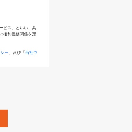
サービス」といい、具
の権利義務関係を定
リシー
」及び「
当社ウ
ものとします。
る内容とが異なる場合
るものとして使用し
変更後のサービスを含
。
Zine」「HRzine」