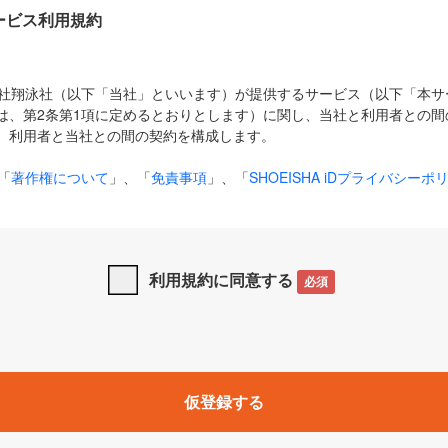
Dサービス利用規約
式会社翔泳社（以下「当社」といいます）が提供するサービス（以下「本
は、第2条第1項に定めるとおりとします）に関し、当社と利用者との間
、利用者と当社との間の契約を構成します。
「
著作権について
」、「
免責事項
」、「
SHOEISHA iDプライバシーポ
タの利用について（Cookieポリシー）
」は、本規約の一部を構成する
と、前項に記載する定めその他当社が定める各種規定や説明資料等におけ
優先して適用されるものとします。
利用規約に同意する
必須
下の用語は、本規約上別段の定めがない限り、以下に定める意味を有す
」とは、当社が提供する以下のサービス（名称や内容が変更された場合、
仮登録する
サービスに関連して当社が実施するイベントやキャンペーンをいいます
p」「CodeZine」「MarkeZine」「EnterpriseZine」「ECzine」「Biz/