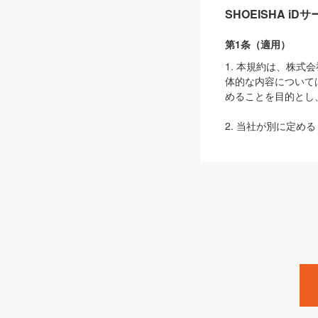
SHOEISHA i
第1条（適用）
1. 本規約は、株
体的な内容について
めることを目的とし
2. 当社が別に定める
ェブサイト上でのデー
3. 本規約の内容
は、本規約の規定が
第2条（定義）
本規約において、以
ます。
1. 「本サービス
みます）及びこれら
「SEBook」「SESho