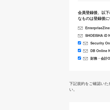
会員登録後、以下
なものは登録後に
EnterpriseZin
SHOEISHA iD 
Security O
DB Online 
財務・会計Onl
下記規約をご確認いた
い。