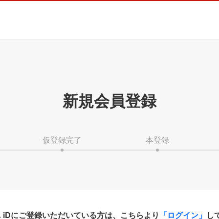
新規会員登録
仮登録完了
本登録
HA iDにご登録いただいている方は、こちらより
「ログイン」
し