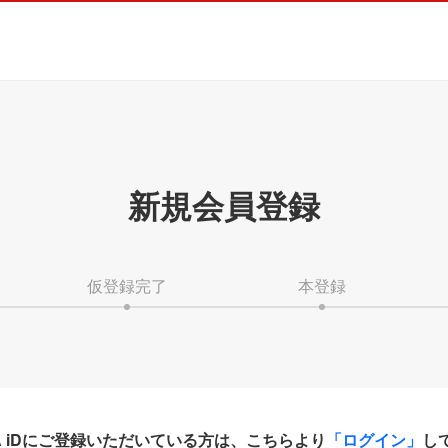
新規会員登録
仮登録完了
本登録
HA iDにご登録いただいている方は、こちらより
「ログイン」
し