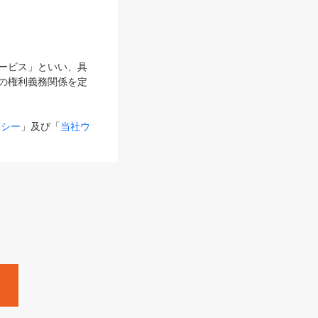
サービス」といい、具
の権利義務関係を定
リシー
」及び「
当社ウ
ものとします。
る内容とが異なる場合
るものとして使用し
変更後のサービスを含
。
Zine」「HRzine」