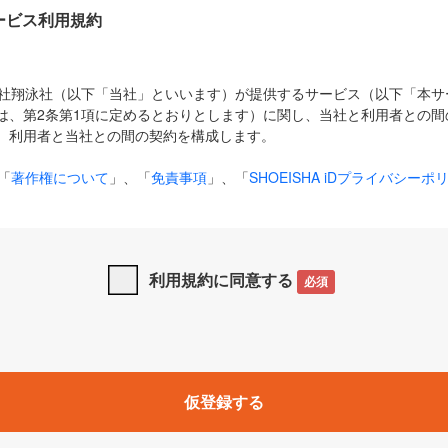
Dサービス利用規約
式会社翔泳社（以下「当社」といいます）が提供するサービス（以下「本
は、第2条第1項に定めるとおりとします）に関し、当社と利用者との間
、利用者と当社との間の契約を構成します。
「
著作権について
」、「
免責事項
」、「
SHOEISHA iDプライバシーポ
タの利用について（Cookieポリシー）
」は、本規約の一部を構成する
と、前項に記載する定めその他当社が定める各種規定や説明資料等におけ
優先して適用されるものとします。
利用規約に同意する
必須
下の用語は、本規約上別段の定めがない限り、以下に定める意味を有す
」とは、当社が提供する以下のサービス（名称や内容が変更された場合、
仮登録する
サービスに関連して当社が実施するイベントやキャンペーンをいいます
p」「CodeZine」「MarkeZine」「EnterpriseZine」「ECzine」「Biz/