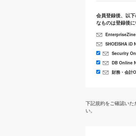
会員登録後、以下
なものは登録後に
EnterpriseZin
SHOEISHA iD 
Security O
DB Online 
財務・会計Onl
下記規約をご確認いた
い。