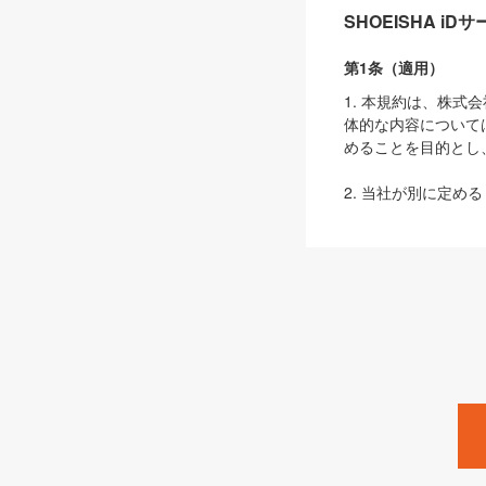
SHOEISHA i
第1条（適用）
1. 本規約は、株
体的な内容について
めることを目的とし
2. 当社が別に定める
ェブサイト上でのデー
3. 本規約の内容
は、本規約の規定が
第2条（定義）
本規約において、以
ます。
1. 「本サービス
みます）及びこれら
「SEBook」「SESho