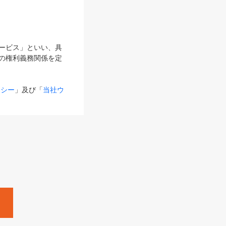
サービス」といい、具
の権利義務関係を定
リシー
」及び「
当社ウ
ものとします。
る内容とが異なる場合
るものとして使用し
変更後のサービスを含
。
Zine」「HRzine」