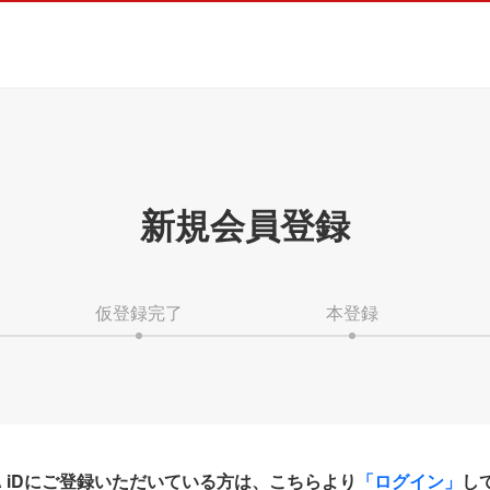
新規会員登録
仮登録完了
本登録
HA iDにご登録いただいている方は、こちらより
「ログイン」
し