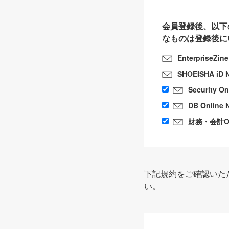
会員登録後、以下
なものは登録後に
EnterpriseZin
SHOEISHA iD 
Security O
DB Online 
財務・会計Onl
下記規約をご確認いた
い。