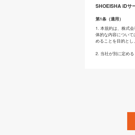
SHOEISHA i
第1条（適用）
1. 本規約は、株
体的な内容について
めることを目的とし
2. 当社が別に定める
ェブサイト上でのデー
3. 本規約の内容
は、本規約の規定が
第2条（定義）
本規約において、以
ます。
1. 「本サービス
みます）及びこれら
「SEBook」「SESho