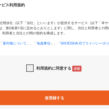
Dサービス利用規約
式会社翔泳社（以下「当社」といいます）が提供するサービス（以下「本
は、第2条第1項に定めるとおりとします）に関し、当社と利用者との間
、利用者と当社との間の契約を構成します。
「
著作権について
」、「
免責事項
」、「
SHOEISHA iDプライバシーポ
タの利用について（Cookieポリシー）
」は、本規約の一部を構成する
と、前項に記載する定めその他当社が定める各種規定や説明資料等におけ
優先して適用されるものとします。
利用規約に同意する
必須
下の用語は、本規約上別段の定めがない限り、以下に定める意味を有す
」とは、当社が提供する以下のサービス（名称や内容が変更された場合、
仮登録する
サービスに関連して当社が実施するイベントやキャンペーンをいいます
p」「CodeZine」「MarkeZine」「EnterpriseZine」「ECzine」「Biz/