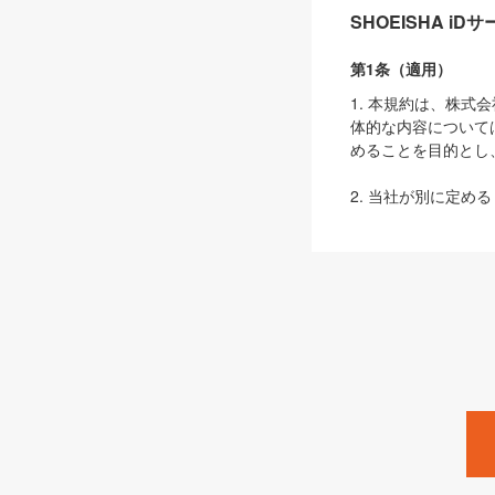
SHOEISHA i
第1条（適用）
1. 本規約は、株
体的な内容について
めることを目的とし
2. 当社が別に定める
ェブサイト上でのデー
3. 本規約の内容
は、本規約の規定が
第2条（定義）
本規約において、以
ます。
1. 「本サービス
みます）及びこれら
「SEBook」「SESho