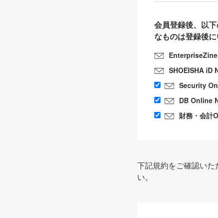
会員登録後、以下
なものは登録後に
EnterpriseZin
SHOEISHA iD 
Security O
DB Online 
財務・会計Onl
下記規約をご確認いた
い。