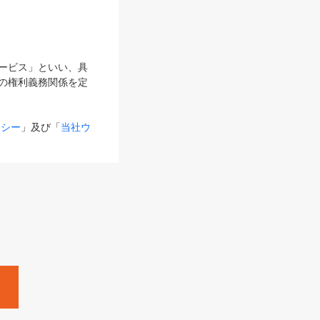
サービス」といい、具
の権利義務関係を定
リシー
」及び「
当社ウ
ものとします。
る内容とが異なる場合
るものとして使用し
変更後のサービスを含
。
Zine」「HRzine」