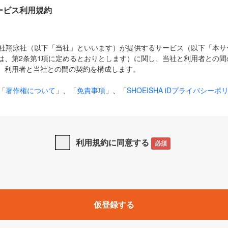
Dサービス利用規約
式会社翔泳社（以下「当社」といいます）が提供するサービス（以下「本
は、第2条第1項に定めるとおりとします）に関し、当社と利用者との間
、利用者と当社との間の契約を構成します。
「
著作権について
」、「
免責事項
」、「
SHOEISHA iDプライバシーポ
タの利用について（Cookieポリシー）
」は、本規約の一部を構成する
と、前項に記載する定めその他当社が定める各種規定や説明資料等におけ
優先して適用されるものとします。
利用規約に同意する
必須
下の用語は、本規約上別段の定めがない限り、以下に定める意味を有す
」とは、当社が提供する以下のサービス（名称や内容が変更された場合、
仮登録する
サービスに関連して当社が実施するイベントやキャンペーンをいいます
p」「CodeZine」「MarkeZine」「EnterpriseZine」「ECzine」「Biz/