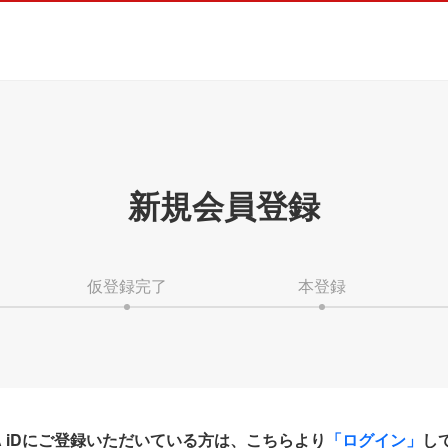
新規会員登録
仮登録完了
本登録
HA iDにご登録いただいている方は、こちらより
「ログイン」
し