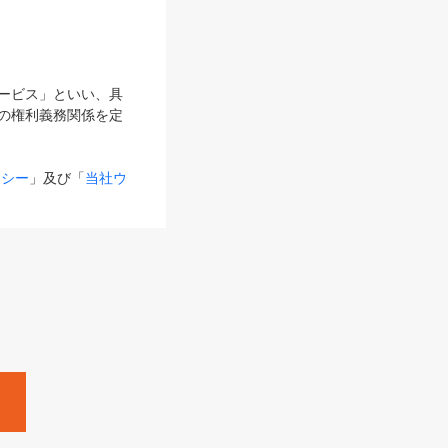
サービス」といい、具
の権利義務関係を定
リシー
」及び「
当社ウ
ものとします。
る内容とが異なる場合
るものとして使用し
変更後のサービスを含
。
Zine」「HRzine」