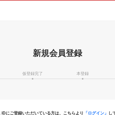
新規会員登録
仮登録完了
本登録
HA iDにご登録いただいている方は、こちらより
「ログイン」
し