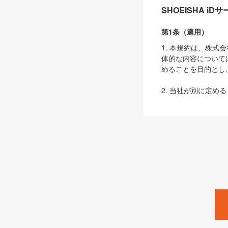
SHOEISHA i
第1条（適用）
1. 本規約は、株
体的な内容について
めることを目的とし
2. 当社が別に定める
ェブサイト上でのデー
3. 本規約の内容
は、本規約の規定が
第2条（定義）
本規約において、以
ます。
1. 「本サービス
みます）及びこれら
「SEBook」「SESho