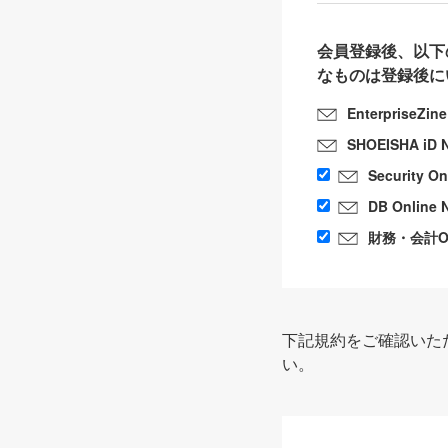
会員登録後、以下
なものは登録後に
EnterpriseZin
SHOEISHA iD 
Security O
DB Online 
財務・会計Onl
下記規約をご確認いた
い。