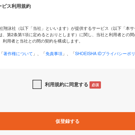
Dサービス利用規約
式会社翔泳社（以下「当社」といいます）が提供するサービス（以下「本
は、第2条第1項に定めるとおりとします）に関し、当社と利用者との間
、利用者と当社との間の契約を構成します。
「
著作権について
」、「
免責事項
」、「
SHOEISHA iDプライバシーポ
タの利用について（Cookieポリシー）
」は、本規約の一部を構成する
と、前項に記載する定めその他当社が定める各種規定や説明資料等におけ
優先して適用されるものとします。
利用規約に同意する
必須
下の用語は、本規約上別段の定めがない限り、以下に定める意味を有す
」とは、当社が提供する以下のサービス（名称や内容が変更された場合、
仮登録する
サービスに関連して当社が実施するイベントやキャンペーンをいいます
p」「CodeZine」「MarkeZine」「EnterpriseZine」「ECzine」「Biz/