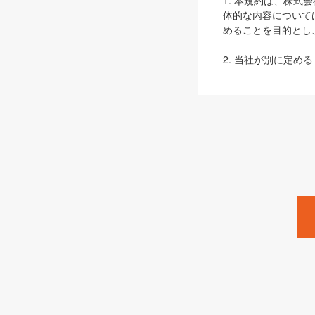
1. 本規約は、株
体的な内容について
めることを目的とし
2. 当社が別に定める
ェブサイト上でのデー
3. 本規約の内容
は、本規約の規定が
第2条（定義）
本規約において、以
ます。
1. 「本サービス
みます）及びこれら
「SEBook」「SESho
「SalesZine」「Pro
2. 「SHOEISH
等」とは、SHOEI