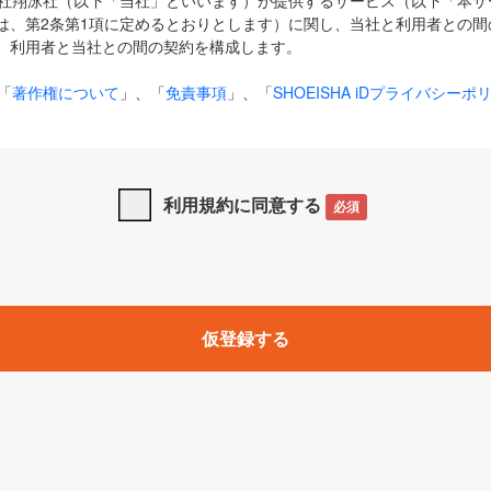
式会社翔泳社（以下「当社」といいます）が提供するサービス（以下「本
は、第2条第1項に定めるとおりとします）に関し、当社と利用者との間
、利用者と当社との間の契約を構成します。
「
著作権について
」、「
免責事項
」、「
SHOEISHA iDプライバシーポ
タの利用について（Cookieポリシー）
」は、本規約の一部を構成する
と、前項に記載する定めその他当社が定める各種規定や説明資料等におけ
優先して適用されるものとします。
利用規約に同意する
必須
下の用語は、本規約上別段の定めがない限り、以下に定める意味を有す
」とは、当社が提供する以下のサービス（名称や内容が変更された場合、
仮登録する
サービスに関連して当社が実施するイベントやキャンペーンをいいます
p」「CodeZine」「MarkeZine」「EnterpriseZine」「ECzine」「Biz/
ductZine」「AIdiver」「SE Event」
A iD」とは、利用者が本サービスを利用するために必要となるアカウントIDを、「
SHA iD及びパスワードを総称したものをそれぞれいい、「
SHOEISHA i