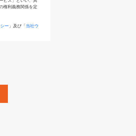
サービス」といい、具
の権利義務関係を定
リシー
」及び「
当社ウ
ものとします。
る内容とが異なる場合
るものとして使用し
変更後のサービスを含
。
Zine」「HRzine」
SHOEISHA iD
Dページ
」とは、専用の