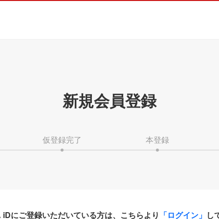
新規会員登録
仮登録完了
本登録
HA iDにご登録いただいている方は、こちらより
「ログイン」
し