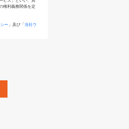
サービス」といい、具
の権利義務関係を定
リシー
」及び「
当社ウ
ものとします。
る内容とが異なる場合
るものとして使用し
変更後のサービスを含
。
Zine」「HRzine」
SHOEISHA iD
Dページ
」とは、専用の