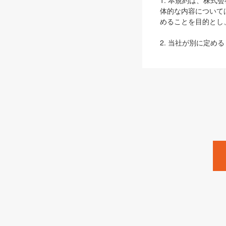
1. 本規約は、株
体的な内容について
めることを目的とし
2. 当社が別に定める
ェブサイト上でのデー
3. 本規約の内容
は、本規約の規定が
第2条（定義）
本規約において、以
ます。
1. 「本サービス
みます）及びこれら
「SEBook」「SESho
「SalesZine」「Pro
2. 「SHOEISH
等」とは、SHOEI