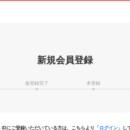
新規会員登録
仮登録完了
本登録
HA iDにご登録いただいている方は、こちらより
「ログイン」
し