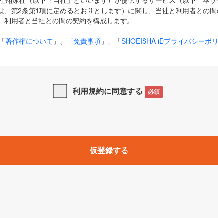
式会社翔泳社（以下「当社」といいます）が提供するサービス（以下「本
は、第2条第1項に定めるとおりとします）に関し、当社と利用者との間
、利用者と当社との間の契約を構成します。
「
著作権について
」、「
免責事項
」、「
SHOEISHA iDプライバシーポ
タの利用について（Cookieポリシー）
」は、本規約の一部を構成する
と、前項に記載する定めその他当社が定める各種規定や説明資料等におけ
優先して適用されるものとします。
利用規約に同意する
必須
下の用語は、本規約上別段の定めがない限り、以下に定める意味を有す
」とは、当社が提供する以下のサービス（名称や内容が変更された場合、
仮登録する
サービスに関連して当社が実施するイベントやキャンペーンをいいます
p」「CodeZine」「MarkeZine」「EnterpriseZine」「ECzine」「Biz/
ductZine」「AIdiver」「SE Event」
A iD」とは、利用者が本サービスを利用するために必要となるアカウントIDを、「
SHA iD及びパスワードを総称したものをそれぞれいい、「
SHOEISHA i