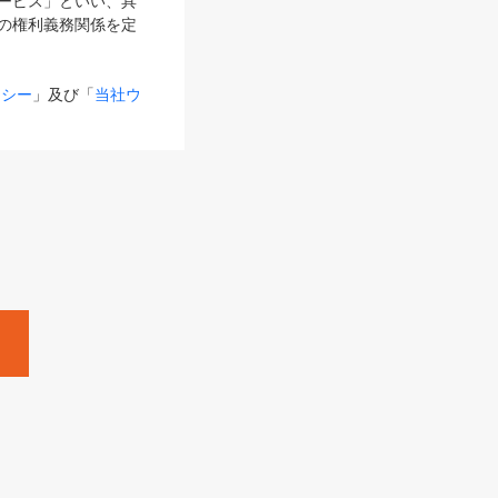
サービス」といい、具
の権利義務関係を定
リシー
」及び「
当社ウ
ものとします。
る内容とが異なる場合
るものとして使用し
変更後のサービスを含
。
Zine」「HRzine」
SHOEISHA iD
Dページ
」とは、専用の