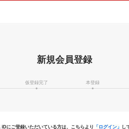
新規会員登録
仮登録完了
本登録
HA iDにご登録いただいている方は、こちらより
「ログイン」
し