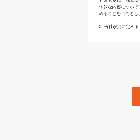
1. 本規約は、株
体的な内容について
めることを目的とし
2. 当社が別に定める
ェブサイト上でのデー
3. 本規約の内容
は、本規約の規定が
第2条（定義）
本規約において、以
ます。
1. 「本サービス
みます）及びこれら
「SEBook」「SESho
「SalesZine」「Pro
2. 「SHOEISH
等」とは、SHOEI