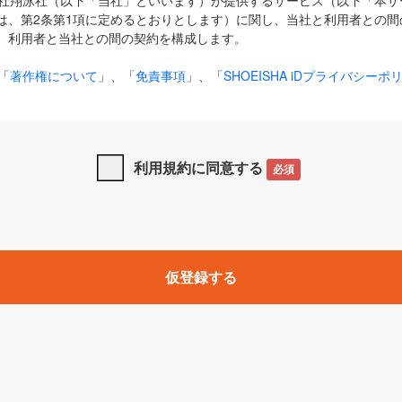
式会社翔泳社（以下「当社」といいます）が提供するサービス（以下「本
は、第2条第1項に定めるとおりとします）に関し、当社と利用者との間
、利用者と当社との間の契約を構成します。
「
著作権について
」、「
免責事項
」、「
SHOEISHA iDプライバシーポ
タの利用について（Cookieポリシー）
」は、本規約の一部を構成する
と、前項に記載する定めその他当社が定める各種規定や説明資料等におけ
優先して適用されるものとします。
利用規約に同意する
必須
下の用語は、本規約上別段の定めがない限り、以下に定める意味を有す
」とは、当社が提供する以下のサービス（名称や内容が変更された場合、
仮登録する
サービスに関連して当社が実施するイベントやキャンペーンをいいます
p」「CodeZine」「MarkeZine」「EnterpriseZine」「ECzine」「Biz/
ductZine」「AIdiver」「SE Event」
A iD」とは、利用者が本サービスを利用するために必要となるアカウントIDを、「
SHA iD及びパスワードを総称したものをそれぞれいい、「
SHOEISHA i