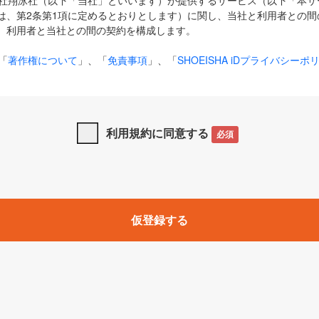
式会社翔泳社（以下「当社」といいます）が提供するサービス（以下「本
は、第2条第1項に定めるとおりとします）に関し、当社と利用者との間
、利用者と当社との間の契約を構成します。
「
著作権について
」、「
免責事項
」、「
SHOEISHA iDプライバシーポ
タの利用について（Cookieポリシー）
」は、本規約の一部を構成する
と、前項に記載する定めその他当社が定める各種規定や説明資料等におけ
優先して適用されるものとします。
利用規約に同意する
必須
下の用語は、本規約上別段の定めがない限り、以下に定める意味を有す
」とは、当社が提供する以下のサービス（名称や内容が変更された場合、
仮登録する
サービスに関連して当社が実施するイベントやキャンペーンをいいます
p」「CodeZine」「MarkeZine」「EnterpriseZine」「ECzine」「Biz/
ductZine」「AIdiver」「SE Event」
A iD」とは、利用者が本サービスを利用するために必要となるアカウントIDを、「
SHA iD及びパスワードを総称したものをそれぞれいい、「
SHOEISHA i