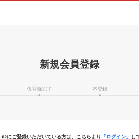
新規会員登録
仮登録完了
本登録
HA iDにご登録いただいている方は、こちらより
「ログイン」
し