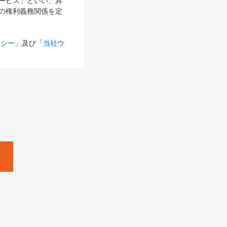
サービス」といい、具
の権利義務関係を定
リシー
」及び「
当社ウ
ものとします。
る内容とが異なる場合
るものとして使用し
変更後のサービスを含
。
Zine」「HRzine」
SHOEISHA iD
Dページ
」とは、専用の