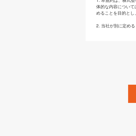
1. 本規約は、株
体的な内容について
めることを目的とし
2. 当社が別に定める
ェブサイト上でのデー
3. 本規約の内容
は、本規約の規定が
第2条（定義）
本規約において、以
ます。
1. 「本サービス
みます）及びこれら
「SEBook」「SESho
「SalesZine」「Pro
2. 「SHOEISH
等」とは、SHOEI