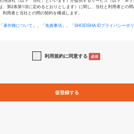
式会社翔泳社（以下「当社」といいます）が提供するサービス（以下「本
は、第2条第1項に定めるとおりとします）に関し、当社と利用者との間
、利用者と当社との間の契約を構成します。
「
著作権について
」、「
免責事項
」、「
SHOEISHA iDプライバシーポ
タの利用について（Cookieポリシー）
」は、本規約の一部を構成する
と、前項に記載する定めその他当社が定める各種規定や説明資料等におけ
優先して適用されるものとします。
利用規約に同意する
必須
下の用語は、本規約上別段の定めがない限り、以下に定める意味を有す
」とは、当社が提供する以下のサービス（名称や内容が変更された場合、
仮登録する
サービスに関連して当社が実施するイベントやキャンペーンをいいます
p」「CodeZine」「MarkeZine」「EnterpriseZine」「ECzine」「Biz/
ductZine」「AIdiver」「SE Event」
A iD」とは、利用者が本サービスを利用するために必要となるアカウントIDを、「
SHA iD及びパスワードを総称したものをそれぞれいい、「
SHOEISHA i