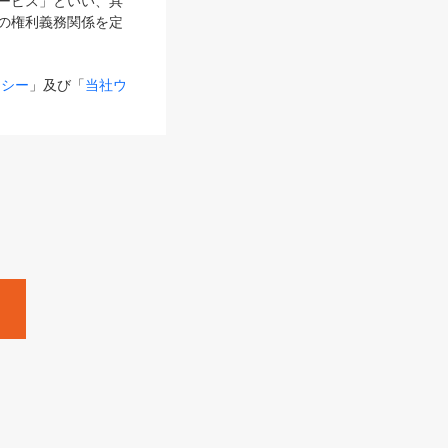
サービス」といい、具
の権利義務関係を定
リシー
」及び「
当社ウ
ものとします。
る内容とが異なる場合
るものとして使用し
変更後のサービスを含
。
Zine」「HRzine」
SHOEISHA iD
Dページ
」とは、専用の