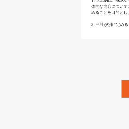
1. 本規約は、株
体的な内容について
めることを目的とし
2. 当社が別に定める
ェブサイト上でのデー
3. 本規約の内容
は、本規約の規定が
第2条（定義）
本規約において、以
ます。
1. 「本サービス
みます）及びこれら
「SEBook」「SESho
「SalesZine」「Pro
2. 「SHOEISH
等」とは、SHOEI