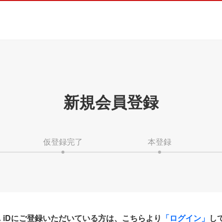
新規会員登録
仮登録完了
本登録
HA iDにご登録いただいている方は、こちらより
「ログイン」
し