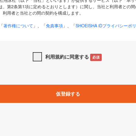
式会社翔泳社（以下「当社」といいます）が提供するサービス（以下「本
は、第2条第1項に定めるとおりとします）に関し、当社と利用者との間
、利用者と当社との間の契約を構成します。
「
著作権について
」、「
免責事項
」、「
SHOEISHA iDプライバシーポ
タの利用について（Cookieポリシー）
」は、本規約の一部を構成する
と、前項に記載する定めその他当社が定める各種規定や説明資料等におけ
優先して適用されるものとします。
利用規約に同意する
必須
下の用語は、本規約上別段の定めがない限り、以下に定める意味を有す
」とは、当社が提供する以下のサービス（名称や内容が変更された場合、
仮登録する
サービスに関連して当社が実施するイベントやキャンペーンをいいます
p」「CodeZine」「MarkeZine」「EnterpriseZine」「ECzine」「Biz/
ductZine」「AIdiver」「SE Event」
A iD」とは、利用者が本サービスを利用するために必要となるアカウントIDを、「
SHA iD及びパスワードを総称したものをそれぞれいい、「
SHOEISHA i