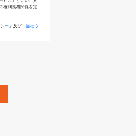
サービス」といい、具
の権利義務関係を定
リシー
」及び「
当社ウ
ものとします。
る内容とが異なる場合
るものとして使用し
変更後のサービスを含
。
Zine」「HRzine」
SHOEISHA iD
Dページ
」とは、専用の