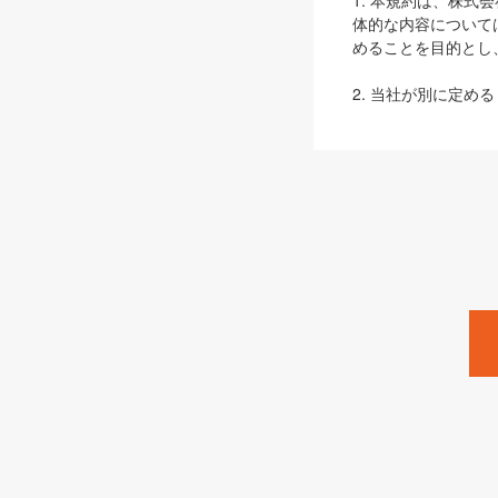
1. 本規約は、株
体的な内容について
めることを目的とし
2. 当社が別に定める
ェブサイト上でのデー
3. 本規約の内容
は、本規約の規定が
第2条（定義）
本規約において、以
ます。
1. 「本サービス
みます）及びこれら
「SEBook」「SESho
「SalesZine」「Pro
2. 「SHOEISH
等」とは、SHOEI