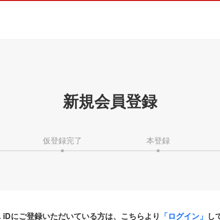
新規会員登録
仮登録完了
本登録
HA iDにご登録いただいている方は、こちらより
「ログイン」
し