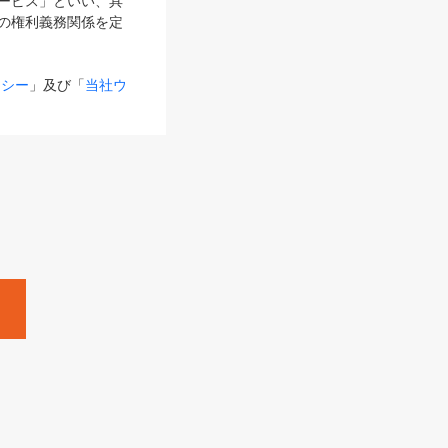
サービス」といい、具
の権利義務関係を定
リシー
」及び「
当社ウ
ものとします。
る内容とが異なる場合
るものとして使用し
変更後のサービスを含
。
Zine」「HRzine」
SHOEISHA iD
Dページ
」とは、専用の