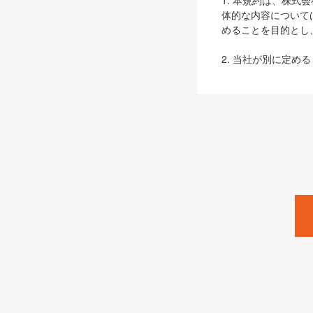
1. 本規約は、株
体的な内容について
めることを目的とし
2. 当社が別に定める
ェブサイト上でのデー
3. 本規約の内容
は、本規約の規定が
第2条（定義）
本規約において、以
ます。
1. 「本サービス
みます）及びこれら
「SEBook」「SESho
「SalesZine」「Pro
2. 「SHOEISH
等」とは、SHOEI