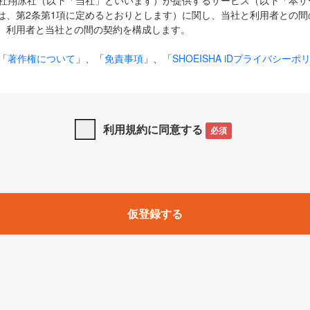
式会社翔泳社（以下「当社」といいます）が提供するサービス（以下「本
は、第2条第1項に定めるとおりとします）に関し、当社と利用者との間
、利用者と当社との間の契約を構成します。
「
著作権について
」、「
免責事項
」、「
SHOEISHA iDプライバシーポ
タの利用について（Cookieポリシー）
」は、本規約の一部を構成する
と、前項に記載する定めその他当社が定める各種規定や説明資料等におけ
優先して適用されるものとします。
利用規約に同意する
必須
下の用語は、本規約上別段の定めがない限り、以下に定める意味を有す
」とは、当社が提供する以下のサービス（名称や内容が変更された場合、
仮登録する
サービスに関連して当社が実施するイベントやキャンペーンをいいます
p」「CodeZine」「MarkeZine」「EnterpriseZine」「ECzine」「Biz/
ductZine」「AIdiver」「SE Event」
A iD」とは、利用者が本サービスを利用するために必要となるアカウントIDを、「
SHA iD及びパスワードを総称したものをそれぞれいい、「
SHOEISHA i