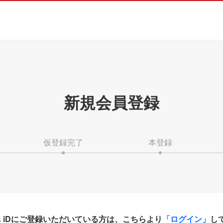
新規会員登録
仮登録完了
本登録
HA iDにご登録いただいている方は、こちらより
「ログイン」
し