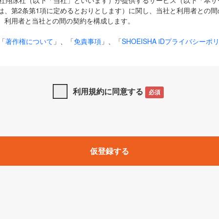
式会社翔泳社（以下「当社」といいます）が提供するサービス（以下「本
は、第2条第1項に定めるとおりとします）に関し、当社と利用者との間
、利用者と当社との間の契約を構成します。
「
著作権について
」、「
免責事項
」、「
SHOEISHA iDプライバシーポ
タの利用について（Cookieポリシー）
」は、本規約の一部を構成する
と、前項に記載する定めその他当社が定める各種規定や説明資料等におけ
優先して適用されるものとします。
利用規約に同意する
必須
下の用語は、本規約上別段の定めがない限り、以下に定める意味を有す
」とは、当社が提供する以下のサービス（名称や内容が変更された場合、
仮登録する
サービスに関連して当社が実施するイベントやキャンペーンをいいます
p」「CodeZine」「MarkeZine」「EnterpriseZine」「ECzine」「Biz/
ductZine」「AIdiver」「SE Event」
A iD」とは、利用者が本サービスを利用するために必要となるアカウントIDを、「
SHA iD及びパスワードを総称したものをそれぞれいい、「
SHOEISHA i