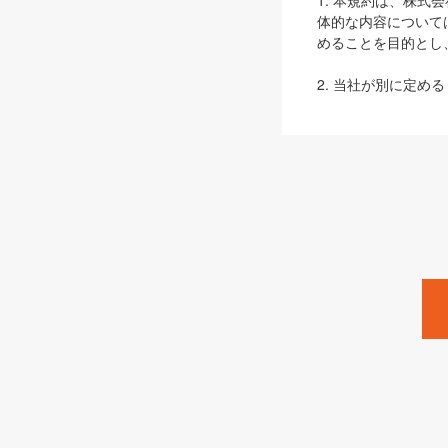
1. 本規約は、株
体的な内容について
めることを目的とし
2. 当社が別に定める
ェブサイト上でのデー
3. 本規約の内容
は、本規約の規定が
第2条（定義）
本規約において、以
ます。
1. 「本サービス
みます）及びこれら
「SEBook」「SESho
「SalesZine」「Pro
2. 「SHOEISH
等」とは、SHOEI