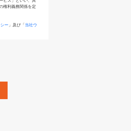
サービス」といい、具
の権利義務関係を定
リシー
」及び「
当社ウ
ものとします。
る内容とが異なる場合
るものとして使用し
変更後のサービスを含
。
Zine」「HRzine」
SHOEISHA iD
Dページ
」とは、専用の