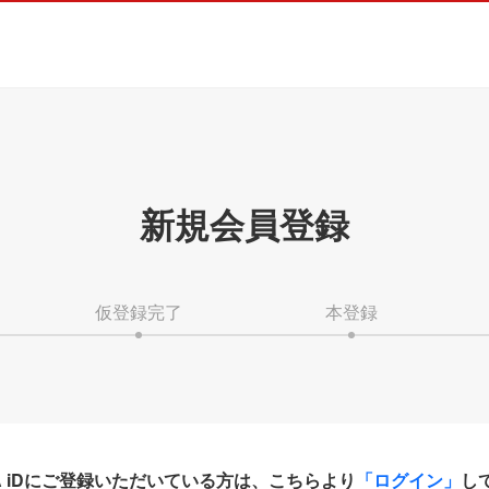
新規会員登録
仮登録完了
本登録
HA iDにご登録いただいている方は、こちらより
「ログイン」
し