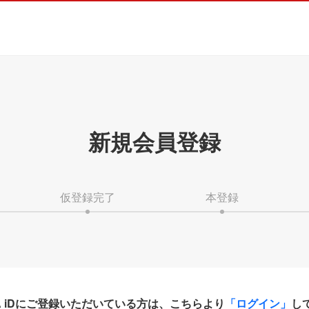
新規会員登録
仮登録完了
本登録
HA iDにご登録いただいている方は、こちらより
「ログイン」
し