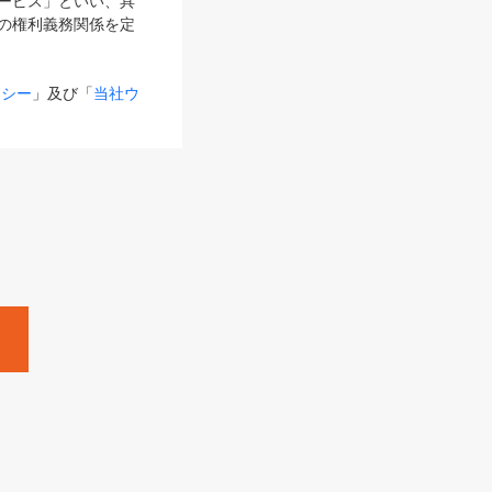
サービス」といい、具
の権利義務関係を定
リシー
」及び「
当社ウ
ものとします。
る内容とが異なる場合
るものとして使用し
変更後のサービスを含
。
Zine」「HRzine」
SHOEISHA iD
Dページ
」とは、専用の