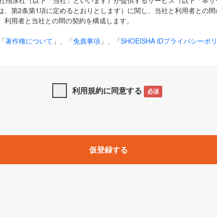
式会社翔泳社（以下「当社」といいます）が提供するサービス（以下「本
は、第2条第1項に定めるとおりとします）に関し、当社と利用者との間
、利用者と当社との間の契約を構成します。
「
著作権について
」、「
免責事項
」、「
SHOEISHA iDプライバシーポ
タの利用について（Cookieポリシー）
」は、本規約の一部を構成する
と、前項に記載する定めその他当社が定める各種規定や説明資料等におけ
優先して適用されるものとします。
利用規約に同意する
必須
下の用語は、本規約上別段の定めがない限り、以下に定める意味を有す
」とは、当社が提供する以下のサービス（名称や内容が変更された場合、
仮登録する
サービスに関連して当社が実施するイベントやキャンペーンをいいます
p」「CodeZine」「MarkeZine」「EnterpriseZine」「ECzine」「Biz/
ductZine」「AIdiver」「SE Event」
A iD」とは、利用者が本サービスを利用するために必要となるアカウントIDを、「
SHA iD及びパスワードを総称したものをそれぞれいい、「
SHOEISHA i