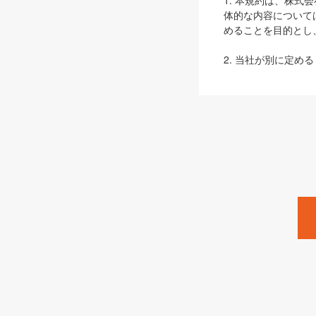
1. 本規約は、株
体的な内容について
めることを目的とし
2. 当社が別に定める
ェブサイト上でのデー
3. 本規約の内容
は、本規約の規定が
第2条（定義）
本規約において、以
ます。
1. 「本サービス
みます）及びこれら
「SEBook」「SESho
「SalesZine」「Pro
2. 「SHOEISH
等」とは、SHOEI