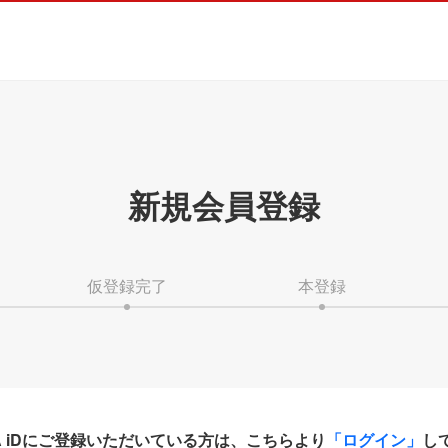
新規会員登録
仮登録完了
本登録
HA iDにご登録いただいている方は、こちらより
「ログイン」
し