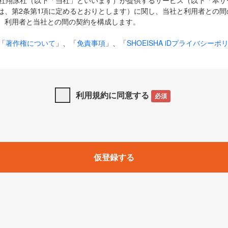
式会社翔泳社（以下「当社」といいます）が提供するサービス（以下「本
は、第2条第1項に定めるとおりとします）に関し、当社と利用者との間
、利用者と当社との間の契約を構成します。
「
著作権について
」、「
免責事項
」、「
SHOEISHA iDプライバシーポ
タの利用について（Cookieポリシー）
」は、本規約の一部を構成する
と、前項に記載する定めその他当社が定める各種規定や説明資料等におけ
優先して適用されるものとします。
利用規約に同意する
必須
下の用語は、本規約上別段の定めがない限り、以下に定める意味を有す
」とは、当社が提供する以下のサービス（名称や内容が変更された場合、
仮登録する
サービスに関連して当社が実施するイベントやキャンペーンをいいます
p」「CodeZine」「MarkeZine」「EnterpriseZine」「ECzine」「Biz/
ductZine」「AIdiver」「SE Event」
A iD」とは、利用者が本サービスを利用するために必要となるアカウントIDを、「
SHA iD及びパスワードを総称したものをそれぞれいい、「
SHOEISHA i