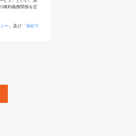
サービス」といい、具
の権利義務関係を定
リシー
」及び「
当社ウ
ものとします。
る内容とが異なる場合
るものとして使用し
変更後のサービスを含
。
Zine」「HRzine」
SHOEISHA iD
Dページ
」とは、専用の