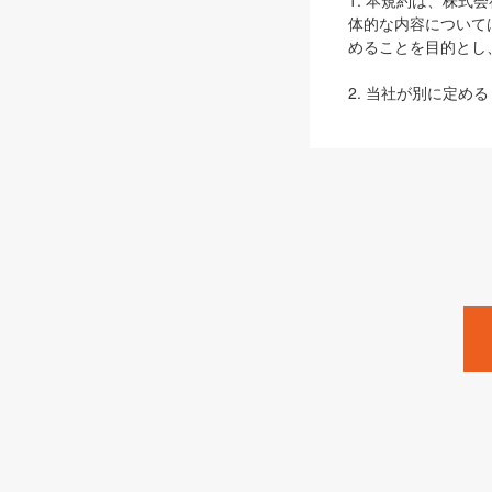
1. 本規約は、株
体的な内容について
めることを目的とし
2. 当社が別に定める
ェブサイト上でのデー
3. 本規約の内容
は、本規約の規定が
第2条（定義）
本規約において、以
ます。
1. 「本サービス
みます）及びこれら
「SEBook」「SESho
「SalesZine」「Pro
2. 「SHOEISH
等」とは、SHOEI