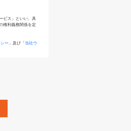
サービス」といい、具
の権利義務関係を定
リシー
」及び「
当社ウ
ものとします。
る内容とが異なる場合
るものとして使用し
変更後のサービスを含
。
Zine」「HRzine」