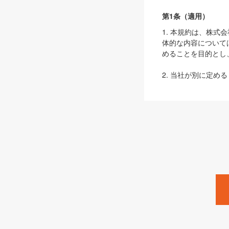
第1条（適用）
1. 本規約は、株
体的な内容について
めることを目的とし
2. 当社が別に定める
ェブサイト上でのデー
3. 本規約の内容
は、本規約の規定が
第2条（定義）
本規約において、以
ます。
1. 「本サービス
みます）及びこれら
「SEBook」「SESho
「SalesZine」「Pro