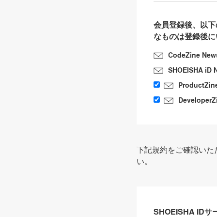
会員登録後、以下
なものは登録後に
CodeZine New
SHOEISHA iD 
ProductZin
DeveloperZ
下記規約をご確認いた
い。
SHOEISHA i