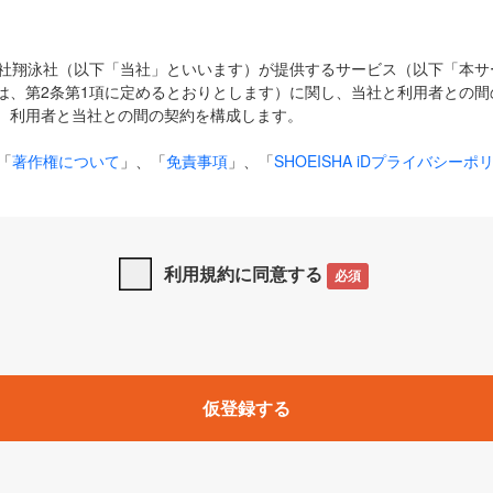
式会社翔泳社（以下「当社」といいます）が提供するサービス（以下「本
は、第2条第1項に定めるとおりとします）に関し、当社と利用者との間
、利用者と当社との間の契約を構成します。
「
著作権について
」、「
免責事項
」、「
SHOEISHA iDプライバシーポ
タの利用について（Cookieポリシー）
」は、本規約の一部を構成する
と、前項に記載する定めその他当社が定める各種規定や説明資料等におけ
優先して適用されるものとします。
利用規約に同意する
必須
下の用語は、本規約上別段の定めがない限り、以下に定める意味を有す
」とは、当社が提供する以下のサービス（名称や内容が変更された場合、
仮登録する
サービスに関連して当社が実施するイベントやキャンペーンをいいます
p」「CodeZine」「MarkeZine」「EnterpriseZine」「ECzine」「Biz/
ductZine」「AIdiver」「SE Event」