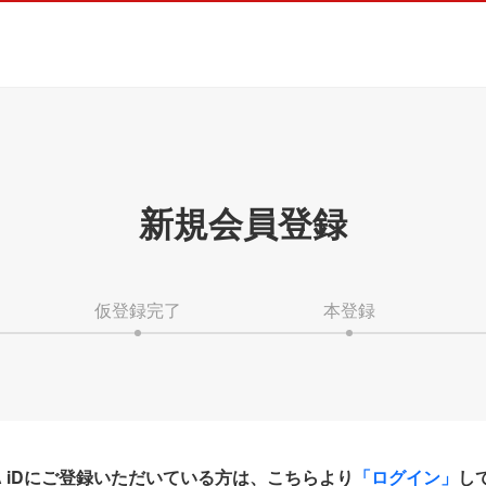
新規会員登録
仮登録完了
本登録
HA iDにご登録いただいている方は、こちらより
「ログイン」
し