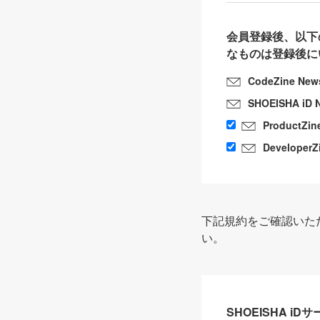
会員登録後、以下
なものは登録後に
CodeZine New
SHOEISHA iD 
ProductZin
DeveloperZ
下記規約をご確認いた
い。
SHOEISHA i