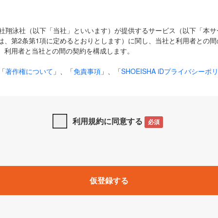
式会社翔泳社（以下「当社」といいます）が提供するサービス（以下「本
は、第2条第1項に定めるとおりとします）に関し、当社と利用者との間
、利用者と当社との間の契約を構成します。
「
著作権について
」、「
免責事項
」、「
SHOEISHA iDプライバシーポ
タの利用について（Cookieポリシー）
」は、本規約の一部を構成する
と、前項に記載する定めその他当社が定める各種規定や説明資料等におけ
優先して適用されるものとします。
利用規約に同意する
必須
下の用語は、本規約上別段の定めがない限り、以下に定める意味を有す
」とは、当社が提供する以下のサービス（名称や内容が変更された場合、
仮登録する
サービスに関連して当社が実施するイベントやキャンペーンをいいます
p」「CodeZine」「MarkeZine」「EnterpriseZine」「ECzine」「Biz/
ductZine」「AIdiver」「SE Event」