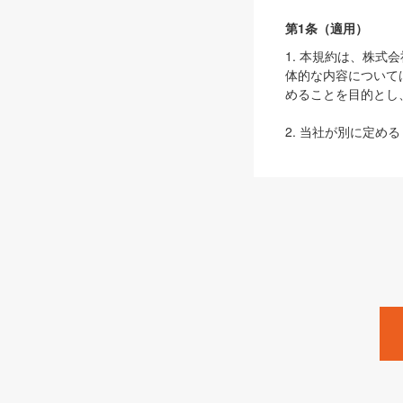
第1条（適用）
1. 本規約は、株
体的な内容について
めることを目的とし
2. 当社が別に定める
ェブサイト上でのデー
3. 本規約の内容
は、本規約の規定が
第2条（定義）
本規約において、以
ます。
1. 「本サービス
みます）及びこれら
「SEBook」「SESho
「SalesZine」「Pro