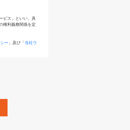
サービス」といい、具
の権利義務関係を定
リシー
」及び「
当社ウ
ものとします。
る内容とが異なる場合
るものとして使用し
変更後のサービスを含
。
Zine」「HRzine」