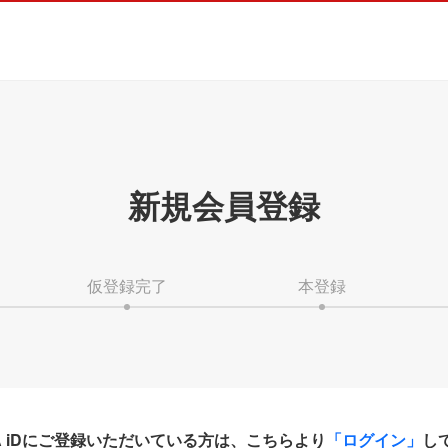
新規会員登録
仮登録完了
本登録
HA iDにご登録いただいている方は、こちらより
「ログイン」
し