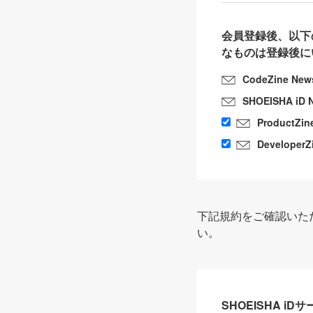
会員登録後、以下
なものは登録後に
CodeZine New
SHOEISHA iD 
ProductZin
DeveloperZ
下記規約をご確認いた
い。
SHOEISHA i