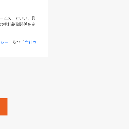
サービス」といい、具
の権利義務関係を定
リシー
」及び「
当社ウ
ものとします。
る内容とが異なる場合
るものとして使用し
変更後のサービスを含
。
Zine」「HRzine」