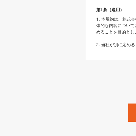
第1条（適用）
1. 本規約は、株
体的な内容について
めることを目的とし
2. 当社が別に定める
ェブサイト上でのデー
3. 本規約の内容
は、本規約の規定が
第2条（定義）
本規約において、以
ます。
1. 「本サービス
みます）及びこれら
「SEBook」「SESho
「SalesZine」「Pro