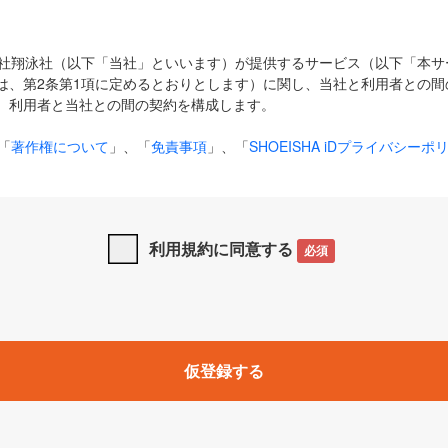
式会社翔泳社（以下「当社」といいます）が提供するサービス（以下「本
は、第2条第1項に定めるとおりとします）に関し、当社と利用者との間
、利用者と当社との間の契約を構成します。
「
著作権について
」、「
免責事項
」、「
SHOEISHA iDプライバシーポ
タの利用について（Cookieポリシー）
」は、本規約の一部を構成する
と、前項に記載する定めその他当社が定める各種規定や説明資料等におけ
優先して適用されるものとします。
利用規約に同意する
必須
下の用語は、本規約上別段の定めがない限り、以下に定める意味を有す
」とは、当社が提供する以下のサービス（名称や内容が変更された場合、
仮登録する
サービスに関連して当社が実施するイベントやキャンペーンをいいます
p」「CodeZine」「MarkeZine」「EnterpriseZine」「ECzine」「Biz/
ductZine」「AIdiver」「SE Event」