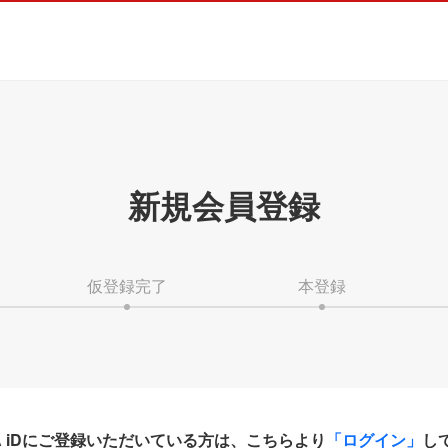
新規会員登録
仮登録完了
本登録
HA iDにご登録いただいている方は、こちらより
「ログイン」
し