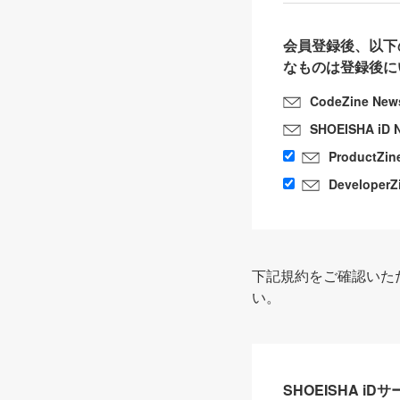
会員登録後、以下
なものは登録後に
CodeZine New
SHOEISHA iD 
ProductZin
DeveloperZ
下記規約をご確認いた
い。
SHOEISHA i