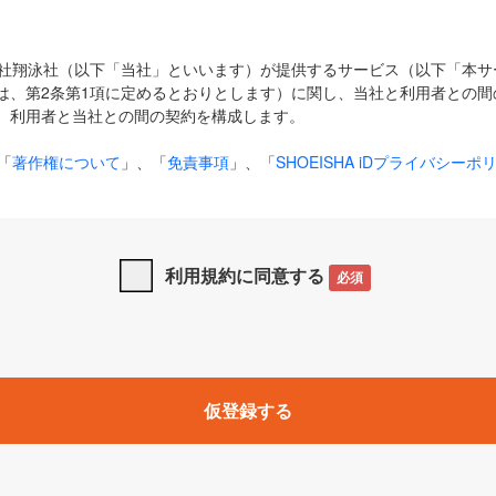
式会社翔泳社（以下「当社」といいます）が提供するサービス（以下「本
は、第2条第1項に定めるとおりとします）に関し、当社と利用者との間
、利用者と当社との間の契約を構成します。
「
著作権について
」、「
免責事項
」、「
SHOEISHA iDプライバシーポ
タの利用について（Cookieポリシー）
」は、本規約の一部を構成する
と、前項に記載する定めその他当社が定める各種規定や説明資料等におけ
優先して適用されるものとします。
利用規約に同意する
必須
下の用語は、本規約上別段の定めがない限り、以下に定める意味を有す
」とは、当社が提供する以下のサービス（名称や内容が変更された場合、
仮登録する
サービスに関連して当社が実施するイベントやキャンペーンをいいます
p」「CodeZine」「MarkeZine」「EnterpriseZine」「ECzine」「Biz/
ductZine」「AIdiver」「SE Event」