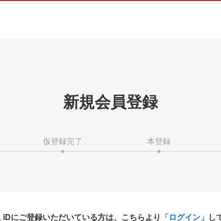
新規会員登録
仮登録完了
本登録
HA iDにご登録いただいている方は、こちらより
「ログイン」
し