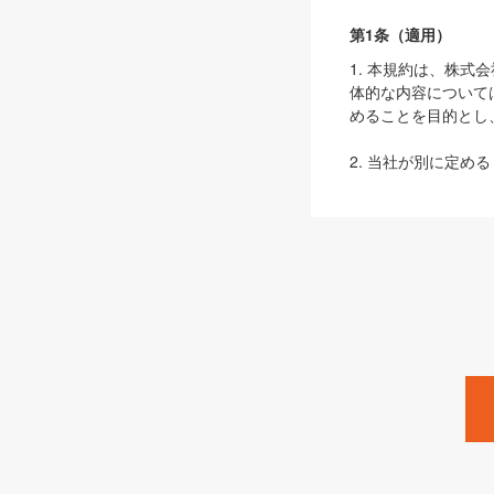
第1条（適用）
1. 本規約は、株
体的な内容について
めることを目的とし
2. 当社が別に定める
ェブサイト上でのデー
3. 本規約の内容
は、本規約の規定が
第2条（定義）
本規約において、以
ます。
1. 「本サービス
みます）及びこれら
「SEBook」「SESho
「SalesZine」「Pro