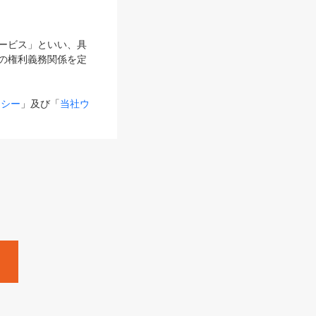
サービス」といい、具
の権利義務関係を定
リシー
」及び「
当社ウ
ものとします。
る内容とが異なる場合
るものとして使用し
変更後のサービスを含
。
Zine」「HRzine」