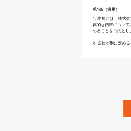
第1条（適用）
1. 本規約は、株
体的な内容について
めることを目的とし
2. 当社が別に定める
ェブサイト上でのデー
3. 本規約の内容
は、本規約の規定が
第2条（定義）
本規約において、以
ます。
1. 「本サービス
みます）及びこれら
「SEBook」「SESho
「SalesZine」「Pro