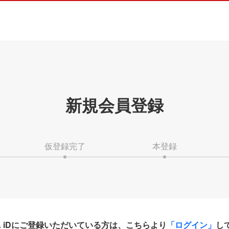
新規会員登録
仮登録完了
本登録
HA iDにご登録いただいている方は、こちらより
「ログイン」
し