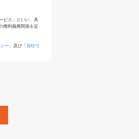
サービス」といい、具
の権利義務関係を定
リシー
」及び「
当社ウ
ものとします。
る内容とが異なる場合
るものとして使用し
変更後のサービスを含
。
Zine」「HRzine」