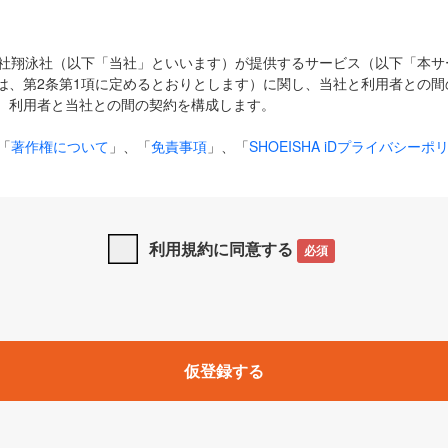
式会社翔泳社（以下「当社」といいます）が提供するサービス（以下「本
は、第2条第1項に定めるとおりとします）に関し、当社と利用者との間
、利用者と当社との間の契約を構成します。
「
著作権について
」、「
免責事項
」、「
SHOEISHA iDプライバシーポ
タの利用について（Cookieポリシー）
」は、本規約の一部を構成する
と、前項に記載する定めその他当社が定める各種規定や説明資料等におけ
優先して適用されるものとします。
利用規約に同意する
必須
下の用語は、本規約上別段の定めがない限り、以下に定める意味を有す
」とは、当社が提供する以下のサービス（名称や内容が変更された場合、
仮登録する
サービスに関連して当社が実施するイベントやキャンペーンをいいます
p」「CodeZine」「MarkeZine」「EnterpriseZine」「ECzine」「Biz/
ductZine」「AIdiver」「SE Event」