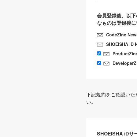
会員登録後、以下
なものは登録後に
CodeZine New
SHOEISHA iD 
ProductZin
DeveloperZ
下記規約をご確認いた
い。
SHOEISHA i