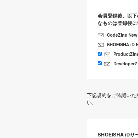
会員登録後、以下
なものは登録後に
CodeZine New
SHOEISHA iD 
ProductZin
DeveloperZ
下記規約をご確認いた
い。
SHOEISHA i