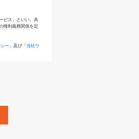
サービス」といい、具
の権利義務関係を定
リシー
」及び「
当社ウ
ものとします。
る内容とが異なる場合
るものとして使用し
変更後のサービスを含
。
Zine」「HRzine」