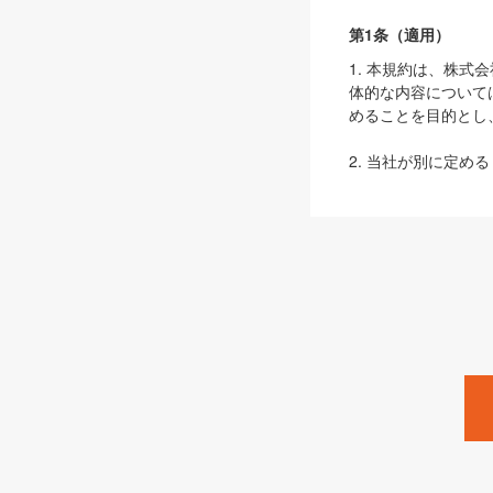
第1条（適用）
1. 本規約は、株
体的な内容について
めることを目的とし
2. 当社が別に定める
ェブサイト上でのデー
3. 本規約の内容
は、本規約の規定が
第2条（定義）
本規約において、以
ます。
1. 「本サービス
みます）及びこれら
「SEBook」「SESho
「SalesZine」「Pro