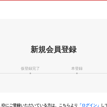
新規会員登録
仮登録完了
本登録
HA iDにご登録いただいている方は、こちらより
「ログイン」
し