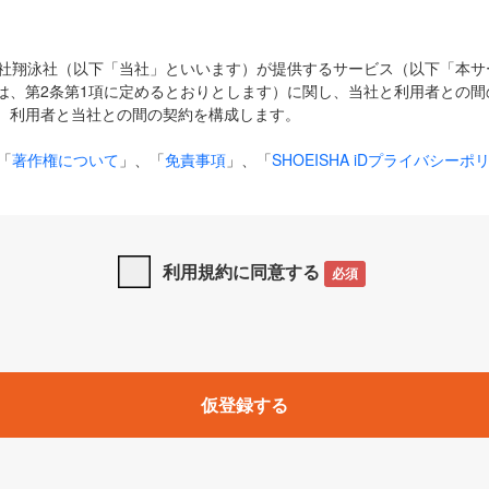
式会社翔泳社（以下「当社」といいます）が提供するサービス（以下「本
は、第2条第1項に定めるとおりとします）に関し、当社と利用者との間
、利用者と当社との間の契約を構成します。
「
著作権について
」、「
免責事項
」、「
SHOEISHA iDプライバシーポ
タの利用について（Cookieポリシー）
」は、本規約の一部を構成する
と、前項に記載する定めその他当社が定める各種規定や説明資料等におけ
優先して適用されるものとします。
利用規約に同意する
必須
下の用語は、本規約上別段の定めがない限り、以下に定める意味を有す
」とは、当社が提供する以下のサービス（名称や内容が変更された場合、
仮登録する
サービスに関連して当社が実施するイベントやキャンペーンをいいます
p」「CodeZine」「MarkeZine」「EnterpriseZine」「ECzine」「Biz/
ductZine」「AIdiver」「SE Event」