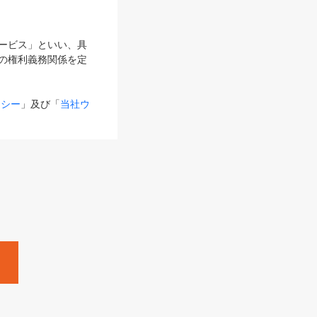
サービス」といい、具
の権利義務関係を定
リシー
」及び「
当社ウ
ものとします。
る内容とが異なる場合
るものとして使用し
変更後のサービスを含
。
Zine」「HRzine」