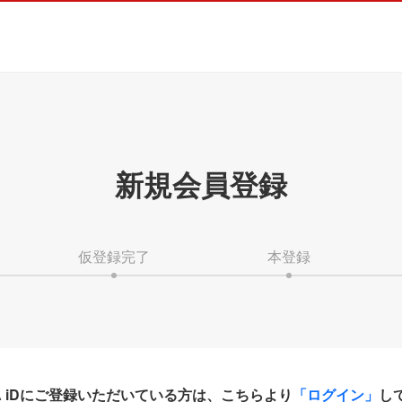
新規会員登録
仮登録完了
本登録
HA iDにご登録いただいている方は、こちらより
「ログイン」
し