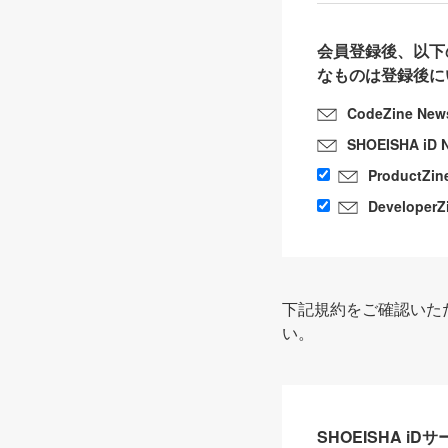
会員登録後、以下
なものは登録後に
CodeZine New
SHOEISHA iD 
ProductZin
DeveloperZ
下記規約をご確認いた
い。
SHOEISHA i