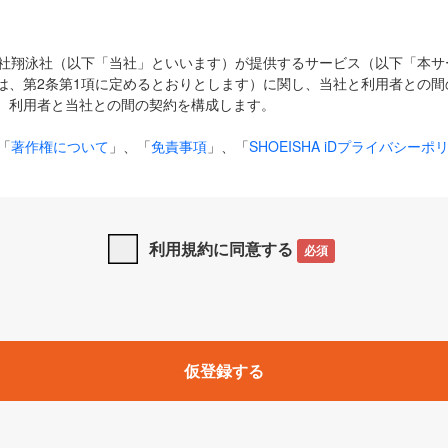
式会社翔泳社（以下「当社」といいます）が提供するサービス（以下「本
は、第2条第1項に定めるとおりとします）に関し、当社と利用者との間
、利用者と当社との間の契約を構成します。
「
著作権について
」、「
免責事項
」、「
SHOEISHA iDプライバシーポ
タの利用について（Cookieポリシー）
」は、本規約の一部を構成する
と、前項に記載する定めその他当社が定める各種規定や説明資料等におけ
優先して適用されるものとします。
利用規約に同意する
必須
下の用語は、本規約上別段の定めがない限り、以下に定める意味を有す
」とは、当社が提供する以下のサービス（名称や内容が変更された場合、
仮登録する
サービスに関連して当社が実施するイベントやキャンペーンをいいます
p」「CodeZine」「MarkeZine」「EnterpriseZine」「ECzine」「Biz/
ductZine」「AIdiver」「SE Event」