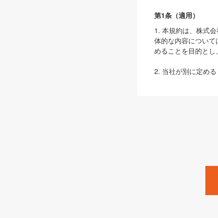
第1条（適用）
1. 本規約は、株
体的な内容について
めることを目的とし
2. 当社が別に定める
ェブサイト上でのデー
3. 本規約の内容
は、本規約の規定が
第2条（定義）
本規約において、以
ます。
1. 「本サービス
みます）及びこれら
「SEBook」「SESho
「SalesZine」「Pro