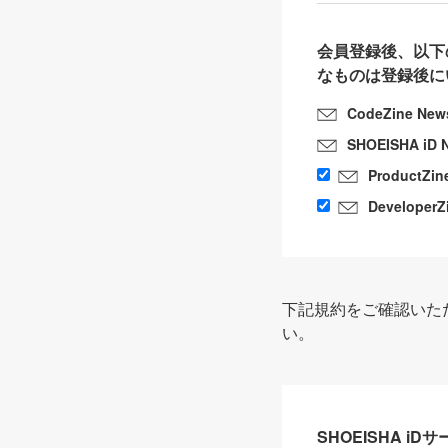
会員登録後、以下
なものは登録後に
CodeZine New
SHOEISHA iD 
ProductZin
DeveloperZ
下記規約をご確認いた
い。
SHOEISHA i