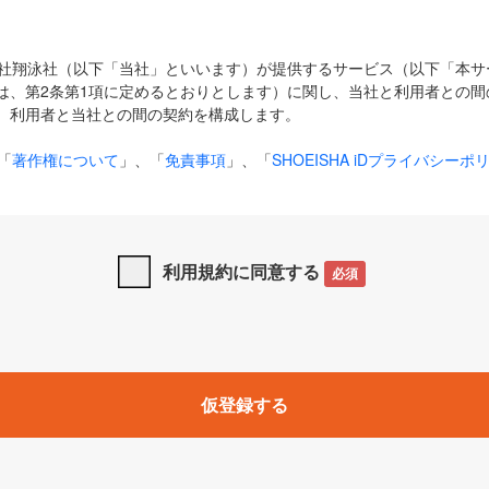
式会社翔泳社（以下「当社」といいます）が提供するサービス（以下「本
は、第2条第1項に定めるとおりとします）に関し、当社と利用者との間
、利用者と当社との間の契約を構成します。
「
著作権について
」、「
免責事項
」、「
SHOEISHA iDプライバシーポ
タの利用について（Cookieポリシー）
」は、本規約の一部を構成する
と、前項に記載する定めその他当社が定める各種規定や説明資料等におけ
優先して適用されるものとします。
利用規約に同意する
必須
下の用語は、本規約上別段の定めがない限り、以下に定める意味を有す
」とは、当社が提供する以下のサービス（名称や内容が変更された場合、
仮登録する
サービスに関連して当社が実施するイベントやキャンペーンをいいます
p」「CodeZine」「MarkeZine」「EnterpriseZine」「ECzine」「Biz/
ductZine」「AIdiver」「SE Event」