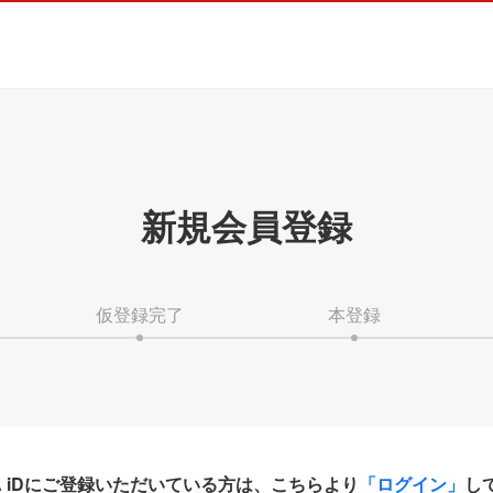
新規会員登録
仮登録完了
本登録
HA iDにご登録いただいている方は、こちらより
「ログイン」
し