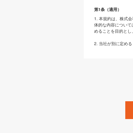
第1条（適用）
1. 本規約は、株
体的な内容について
めることを目的とし
2. 当社が別に定める
ェブサイト上でのデー
3. 本規約の内容
は、本規約の規定が
第2条（定義）
本規約において、以
ます。
1. 「本サービス
みます）及びこれら
「SEBook」「SESho
「SalesZine」「Pro