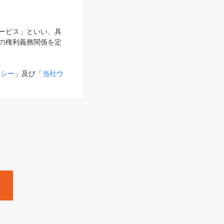
サービス」といい、具
の権利義務関係を定
リシー
」及び「
当社ウ
ものとします。
る内容とが異なる場合
るものとして使用し
変更後のサービスを含
。
Zine」「HRzine」