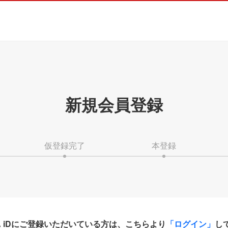
新規会員登録
仮登録完了
本登録
HA iDにご登録いただいている方は、こちらより
「ログイン」
し