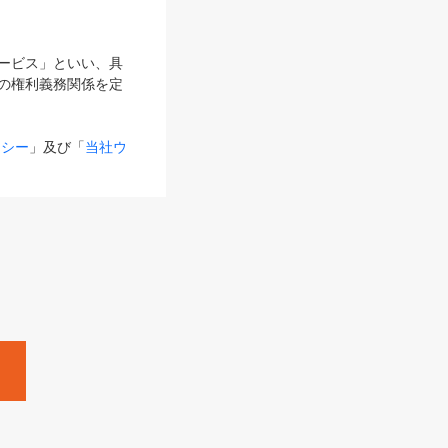
サービス」といい、具
の権利義務関係を定
リシー
」及び「
当社ウ
ものとします。
る内容とが異なる場合
るものとして使用し
変更後のサービスを含
。
Zine」「HRzine」