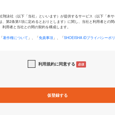
式会社翔泳社（以下「当社」といいます）が提供するサービス（以下「本
は、第2条第1項に定めるとおりとします）に関し、当社と利用者との間
、利用者と当社との間の契約を構成します。
「
著作権について
」、「
免責事項
」、「
SHOEISHA iDプライバシーポ
タの利用について（Cookieポリシー）
」は、本規約の一部を構成する
と、前項に記載する定めその他当社が定める各種規定や説明資料等におけ
優先して適用されるものとします。
利用規約に同意する
必須
下の用語は、本規約上別段の定めがない限り、以下に定める意味を有す
」とは、当社が提供する以下のサービス（名称や内容が変更された場合、
仮登録する
サービスに関連して当社が実施するイベントやキャンペーンをいいます
p」「CodeZine」「MarkeZine」「EnterpriseZine」「ECzine」「Biz/
ductZine」「AIdiver」「SE Event」