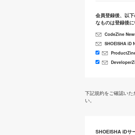
会員登録後、以下
なものは登録後に
CodeZine New
SHOEISHA iD 
ProductZin
DeveloperZ
下記規約をご確認いた
い。
SHOEISHA i