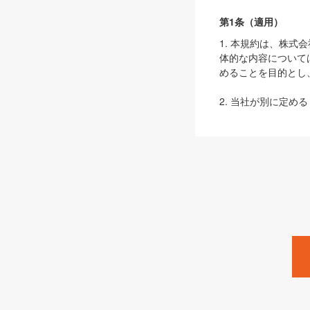
第1条（適用）
1. 本規約は、株
体的な内容について
めることを目的とし
2. 当社が別に定める
ェブサイト上でのデー
3. 本規約の内容
は、本規約の規定が
第2条（定義）
本規約において、以
ます。
1. 「本サービス
みます）及びこれら
「SEBook」「SESho
「SalesZine」「Pro