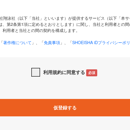
式会社翔泳社（以下「当社」といいます）が提供するサービス（以下「本
は、第2条第1項に定めるとおりとします）に関し、当社と利用者との間
、利用者と当社との間の契約を構成します。
「
著作権について
」、「
免責事項
」、「
SHOEISHA iDプライバシーポ
タの利用について（Cookieポリシー）
」は、本規約の一部を構成する
と、前項に記載する定めその他当社が定める各種規定や説明資料等におけ
優先して適用されるものとします。
利用規約に同意する
必須
下の用語は、本規約上別段の定めがない限り、以下に定める意味を有す
」とは、当社が提供する以下のサービス（名称や内容が変更された場合、
仮登録する
サービスに関連して当社が実施するイベントやキャンペーンをいいます
p」「CodeZine」「MarkeZine」「EnterpriseZine」「ECzine」「Biz/
ductZine」「AIdiver」「SE Event」