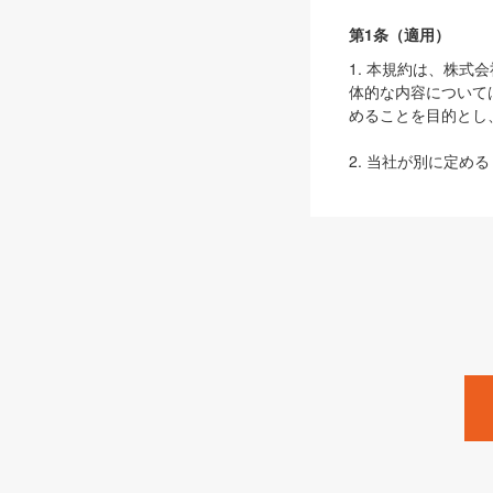
第1条（適用）
1. 本規約は、株
体的な内容について
めることを目的とし
2. 当社が別に定める
ェブサイト上でのデー
3. 本規約の内容
は、本規約の規定が
第2条（定義）
本規約において、以
ます。
1. 「本サービス
みます）及びこれら
「SEBook」「SESho
「SalesZine」「Pro