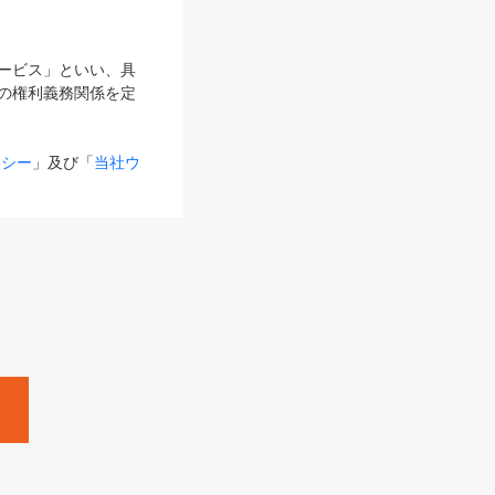
サービス」といい、具
の権利義務関係を定
リシー
」及び「
当社ウ
ものとします。
る内容とが異なる場合
るものとして使用し
変更後のサービスを含
。
Zine」「HRzine」