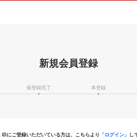
新規会員登録
仮登録完了
本登録
HA iDにご登録いただいている方は、こちらより
「ログイン」
し