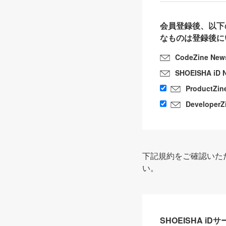
会員登録後、以下
なものは登録後に
CodeZine New
SHOEISHA iD 
ProductZin
DeveloperZ
下記規約をご確認いた
い。
SHOEISHA i