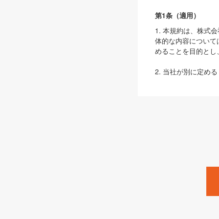
第1条（適用）
1. 本規約は、株
体的な内容について
めることを目的とし
2. 当社が別に定める
ェブサイト上でのデー
3. 本規約の内容
は、本規約の規定が
第2条（定義）
本規約において、以
ます。
1. 「本サービス
みます）及びこれら
「SEBook」「SESho
「SalesZine」「Pro