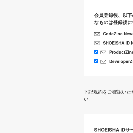
会員登録後、以下
なものは登録後に
CodeZine New
SHOEISHA iD 
ProductZin
DeveloperZ
下記規約をご確認いた
い。
SHOEISHA i