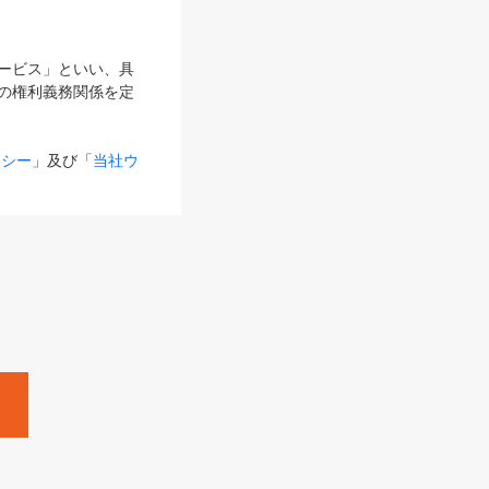
サービス」といい、具
の権利義務関係を定
リシー
」及び「
当社ウ
ものとします。
る内容とが異なる場合
るものとして使用し
変更後のサービスを含
。
Zine」「HRzine」