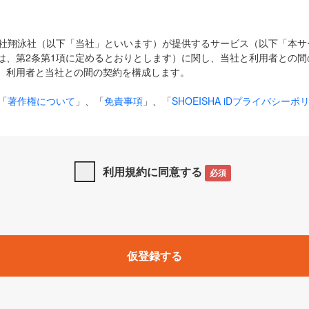
式会社翔泳社（以下「当社」といいます）が提供するサービス（以下「本
は、第2条第1項に定めるとおりとします）に関し、当社と利用者との間
、利用者と当社との間の契約を構成します。
「
著作権について
」、「
免責事項
」、「
SHOEISHA iDプライバシーポ
タの利用について（Cookieポリシー）
」は、本規約の一部を構成する
と、前項に記載する定めその他当社が定める各種規定や説明資料等におけ
優先して適用されるものとします。
利用規約に同意する
必須
下の用語は、本規約上別段の定めがない限り、以下に定める意味を有す
」とは、当社が提供する以下のサービス（名称や内容が変更された場合、
仮登録する
サービスに関連して当社が実施するイベントやキャンペーンをいいます
p」「CodeZine」「MarkeZine」「EnterpriseZine」「ECzine」「Biz/
ductZine」「AIdiver」「SE Event」