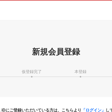
新規会員登録
仮登録完了
本登録
HA iDにご登録いただいている方は、こちらより
「ログイン」
し